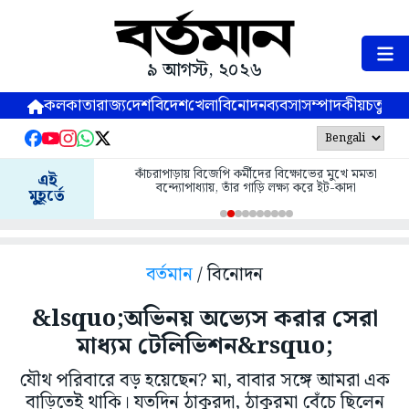
৯ আগস্ট, ২০২৬
কলকাতা
রাজ্য
দেশ
বিদেশ
খেলা
বিনোদন
ব্যবসা
সম্পাদকীয়
চতুষ্পর্ণ
কাঁচরাপাড়ায় বিজেপি কর্মীদের বিক্ষোভের মুখে মমতা
এই
বন্দ্যোপাধ্যায়, তাঁর গাড়ি লক্ষ্য করে ইট-কাদা
মুহূর্তে
বর্তমান
/ বিনোদন
&lsquo;অভিনয় অভ্যেস করার সেরা
মাধ্যম টেলিভিশন&rsquo;
যৌথ পরিবারে বড় হয়েছেন? মা, বাবার সঙ্গে আমরা এক
বাড়িতেই থাকি। যতদিন ঠাকুরদা, ঠাকুরমা বেঁচে ছিলেন