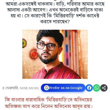
আমরা একসঙ্গেই থাকতাম। বাড়ি, পরিবার আমার কাছে
আলাদা একটা আবেগ। এখন অনেকেরই বাড়িতে থাকা
হয় না। সে কারণেই কি ‘মিত্তিরবাড়ি’ দর্শক কানেক্ট
করতে পারছেন?
৪ ফেব্রুয়ারি, ২০২৫ ০০:০০
Prefer us on Google
জি বাংলার ধারাবাহিক ‘মিত্তিরবাড়ি’তে অভিনয়ের
অভিজ্ঞতা ভাগ করে নিলেন অভিনেতা আদৃত রায়।