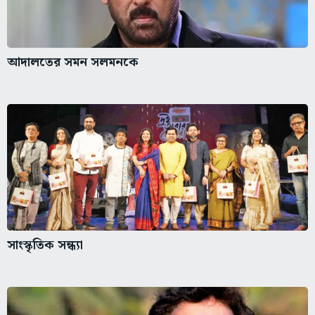
আদালতের সমন সলমনকে
সাংস্কৃতিক সন্ধ্যা