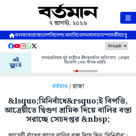
৭ আগস্ট, ২০২৬
কলকাতা
রাজ্য
দেশ
বিদেশ
খেলা
বিনোদন
ব্যবসা
সম্পাদকীয়
চতুষ্পর্ণ
পাথরপ্রতিমায় দুই ছাত্রীকে শ্লীলতাহানির অভিযোগ, গ্রেপ্তার
এই
বিজেপি নেতা দীপক মাইতি
মুহূর্তে
বর্তমান
/ রাজ্য
&lsquo;মিনিবাঁধে&rsquo;ই বিপত্তি,
আত্রেয়ীতে দ্বিগুণ শ্রমিক দিয়ে বালির বস্তা
সরাচ্ছে সেচদপ্তর &nbsp;
আত্রেয়ী বাঁধের আগে বালির বস্তা দিয়ে ছিল ‘মিনিবাঁধ’।