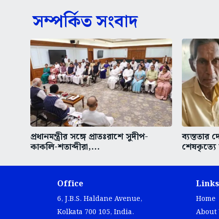
সম্পর্কিত সংবাদ
প্রধানমন্ত্রীর সঙ্গে প্রাতঃরাশে সুদীপ-
ব্যস্ততার 
কাকলি-শতাব্দীরা,...
শেষকৃত্যে
Office
Links
6, J.B.S. Haldane Avenue,
Home
Kolkata 700 105, India.
About