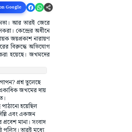
 on Google
ীন জনতা। আর তারই জেরে
সকরা। কেন্দ্রের অধীনে
ায়ক জয়প্রকাশ নারায়ণ
ের বিরুদ্ধে অভিযোগ
র করা হয়েছে। জখমদের
াপন? প্রশ্ন তুলেছে
এবং একাধিক জখমের দায়
নেত।
হ পাঠানো হয়েছিল
িল্লি এবং একজন
 প্রবেশ মানা। সংবাদ
ি পুলিস। তারই মধ্যে