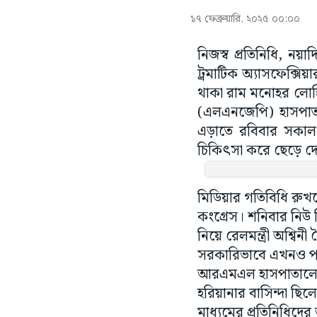
১৭ ফেব্রুয়ারি, ২০২৫ ০০:০০
নিজস্ব প্রতিনিধি, নয়
ট্রমাটিক অ্যাসফেক্সি
থাকা রাম মনোহর লে
(এলএনজেপি) হাসপাতা
এড়াতে রবিবার সকাল 
চিকিৎসা করে ছেড়ে দ
মিডিয়ার গতিবিধি রুখতে
কংগ্রেস। শনিবার নিউ দ
নিয়ে রেলমন্ত্রী অশ্বিন
সরকারিভাবে এখনও পর্য
আরএমএল হাসপাতালে। 
হরিয়ানার বাসিন্দা ছি
মাধ্যমের প্রতিনিধিদে