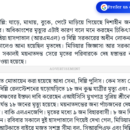
Prefer us
াদিল্লি: ঘাড়ে, মাথায়, বুকে, পেটে মাড়িয়ে গিয়েছে দিশাহ
য়ার। অধিকাংশের মৃত্যুর এটাই কারণ বলে মনে করছেন চিকিৎ
াহিয়া হাসপাতাল (আরএমএল) ও দিল্লি সরকারের অধীন লোকন
লেও আনা হয়েছিল মৃতদেহ। মিডিয়ার জিজ্ঞাসা আর সরকার
সকালই ময়নাতদন্ত সেরে মৃতের পরিবারকে দেহ হস্তান্ত
েওয়া হয়েছে।
ADVERTISEMENT
 মোতায়েন করা হয়েছে আধা সেনা, দিল্লি পুলিস। কেন সত্য গে
িল্লি রেলস্টেশনের হুড়োহুড়িতে ১৮ জন কুম্ভ যাত্রীর মৃত্যু 
ী বৈষ্ণবের ইস্তফা দাবি করেছেন এআইসিসি মুখপাত্র সুপ্রিয় শ্রী
ন্ত ১৮ জনের মৃত্যু হয়েছে। ময়নাতদন্তের জন্য পাঁচজনের দে
বাকি এলএনজেপি। মৃতের মধ্যে ৯ জন বিহারবাসী। ৮ জন দ
লেন। রবিবার সকালে দুই হাসপাতালে গিয়েই দেখা গেল, মিডিয়ার
র আটকাতে বাইরে মজুত সশস্ত্র সীমা বল, সিআরপিএফ এবং দিল্ল