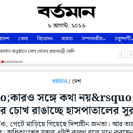
৮ আগস্ট, ২০২৬
িদেশ
খেলা
বিনোদন
ব্যবসা
সম্পাদকীয়
চতুষ্পর্ণী
্তন অনুষ্ঠানে যোগ দেবেন প্রধানমন্ত্রী মোদি
বর্তমান
/ দেশ
;কারও সঙ্গে কথা নয়&rsquo;
র চোখ রাঙাচ্ছে হাসপাতালের সুরক্
ুকে, পেটে মাড়িয়ে গিয়েছে দিশাহীন জনতা। আর তার
ার। অধিকাংশের মৃত্যুর এটাই কারণ বলে মনে করছ