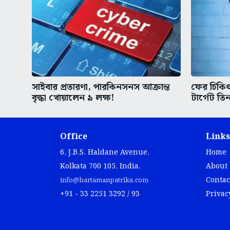
সাইবার প্রতারণা, পারকিনসনস আক্রান্ত
ফের চিকিৎস
বৃদ্ধা খোয়ালেন ৯ লক্ষ!
টার্গেট তিন
Office
Links
6, J.B.S. Haldane Avenue,
Home
Kolkata 700 105, India.
About
Contac
info@bartamanpatrika.com
+91 - 33 2251 3292 / 93
Privac