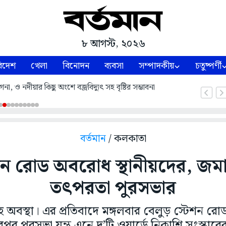
৮ আগস্ট, ২০২৬
িদেশ
খেলা
বিনোদন
ব্যবসা
সম্পাদকীয়
চতুষ্পর্ণী
, ও নদীয়ার কিছু অংশে বজ্রবিদ্যুৎ সহ বৃষ্টির সম্ভাবনা
বর্তমান
/ কলকাতা
শন রোড অবরোধ স্থানীয়দের, জ
তৎপরতা পুরসভার
হ অবস্থা। এর প্রতিবাদে মঙ্গলবার বেলুড় স্টেশন
পর পুরসভা যন্ত্র এনে দু’টি ওয়ার্ডে নিকাশি সংস্কা