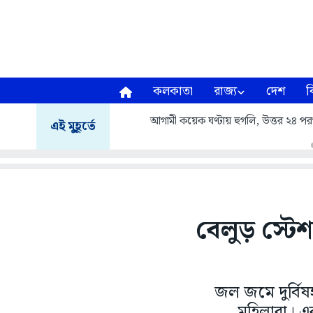
কলকাতা
রাজ্য
দেশ
ব
আগামী কয়েক ঘণ্টায় হুগলি, উত্তর ২৪ পরগনা
এই মুহূর্তে
বেলুড় স্টে
জল জমে দুর্বিষ
মহিলারা। এর