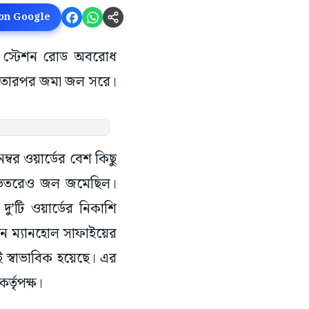
 on Google
লুড় স্টেশন রোড অবরোধ
রে। তারপর জমা জল সরে।
বর ওয়ার্ডের বেশ কিছু
 ভিতরেও জল জমেছিল।
ু’টি ওয়ার্ডের নিকাশি
ে ম্যানহোল সাফাইয়ের
 স্বাভাবিক হয়েছে। এর
্তৃপক্ষ।