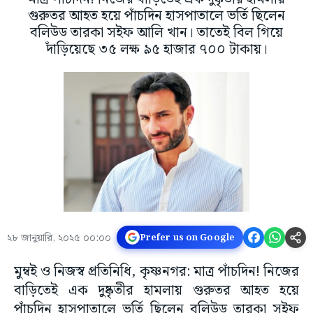
গুরুতর আহত হয়ে পাঁচদিন হাসপাতালে ভর্তি ছিলেন
বলিউড তারকা সইফ আলি খান। তাতেই বিল গিয়ে
দাঁড়িয়েছে ৩৫ লক্ষ ৯৫ হাজার ৭০০ টাকায়।
২৮ জানুয়ারি, ২০২৫ ০০:০০
Prefer us on Google
মুম্বই ও নিজস্ব প্রতিনিধি, কৃষ্ণনগর: মাত্র পাঁচদিন! নিজের
বাড়িতেই এক দুষ্কৃতীর হামলায় গুরুতর আহত হয়ে
পাঁচদিন হাসপাতালে ভর্তি ছিলেন বলিউড তারকা সইফ