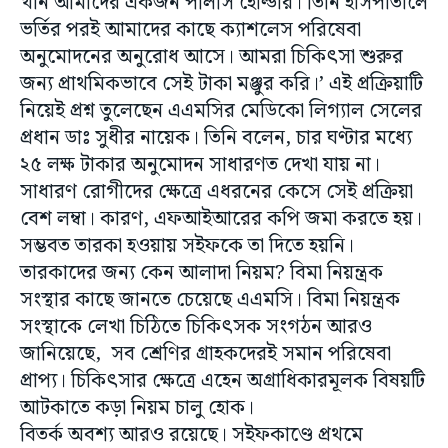
খান আমাদের একজন পলিসি হোল্ডার। তিনি হাসপাতালে
ভর্তির পরই আমাদের কাছে ক্যাশলেস পরিষেবা
অনুমোদনের অনুরোধ আসে। আমরা চিকিৎসা শুরুর
জন্য প্রাথমিকভাবে সেই টাকা মঞ্জুর করি।’ এই প্রক্রিয়াটি
নিয়েই প্রশ্ন তুলেছেন এএমসির মেডিকো লিগ্যাল সেলের
প্রধান ডাঃ সুধীর নায়েক। তিনি বলেন, চার ঘণ্টার মধ্যে
২৫ লক্ষ টাকার অনুমোদন সাধারণত দেখা যায় না।
সাধারণ রোগীদের ক্ষেত্রে এধরনের কেসে সেই প্রক্রিয়া
বেশ লম্বা। কারণ, এফআইআরের কপি জমা করতে হয়।
সম্ভবত তারকা হওয়ায় সইফকে তা দিতে হয়নি।
তারকাদের জন্য কেন আলাদা নিয়ম? বিমা নিয়ন্ত্রক
সংস্থার কাছে জানতে চেয়েছে এএমসি। বিমা নিয়ন্ত্রক
সংস্থাকে লেখা চিঠিতে চিকিৎসক সংগঠন আরও
জানিয়েছে, সব শ্রেণির গ্রাহকদেরই সমান পরিষেবা
প্রাপ্য। চিকিৎসার ক্ষেত্রে এহেন অগ্রাধিকারমূলক বিষয়টি
আটকাতে কড়া নিয়ম চালু হোক।
বিতর্ক অবশ্য আরও রয়েছে। সইফকাণ্ডে প্রথমে