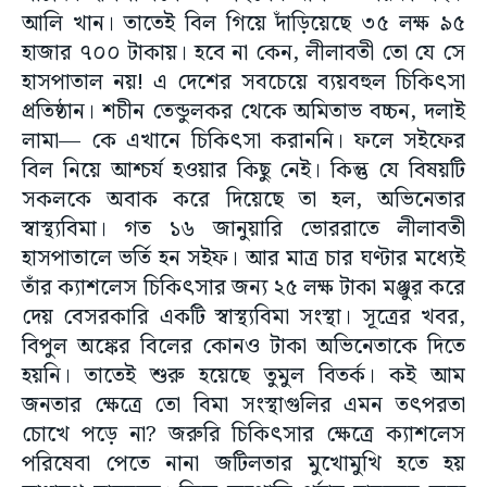
আলি খান। তাতেই বিল গিয়ে দাঁড়িয়েছে ৩৫ লক্ষ ৯৫
হাজার ৭০০ টাকায়। হবে না কেন, লীলাবতী তো যে সে
হাসপাতাল নয়! এ দেশের সবচেয়ে ব্যয়বহুল চিকিৎসা
প্রতিষ্ঠান। শচীন তেন্ডুলকর থেকে অমিতাভ বচ্চন, দলাই
লামা— কে এখানে চিকিৎসা করাননি। ফলে সইফের
বিল নিয়ে আশ্চর্য হওয়ার কিছু নেই। কিন্তু যে বিষয়টি
সকলকে অবাক করে দিয়েছে তা হল, অভিনেতার
স্বাস্থ্যবিমা। গত ১৬ জানুয়ারি ভোররাতে লীলাবতী
হাসপাতালে ভর্তি হন সইফ। আর মাত্র চার ঘণ্টার মধ্যেই
তাঁর ক্যাশলেস চিকিৎসার জন্য ২৫ লক্ষ টাকা মঞ্জুর করে
দেয় বেসরকারি একটি স্বাস্থ্যবিমা সংস্থা। সূত্রের খবর,
বিপুল অঙ্কের বিলের কোনও টাকা অভিনেতাকে দিতে
হয়নি। তাতেই শুরু হয়েছে তুমুল বিতর্ক। কই আম
জনতার ক্ষেত্রে তো বিমা সংস্থাগুলির এমন তৎপরতা
চোখে পড়ে না? জরুরি চিকিৎসার ক্ষেত্রে ক্যাশলেস
পরিষেবা পেতে নানা জটিলতার মুখোমুখি হতে হয়