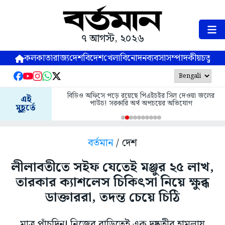
৭ আগস্ট, ২০২৬
কলকাতা
রাজ্য
দেশ
বিদেশ
খেলা
বিনোদন
ব্যবসা
সম্পাদকীয়
চতুষ্পর্ণ
বিডিও অফিসে পড়ে রয়েছে পিএইচইর সিল দেওয়া জলের
এই
পাউচ! সরকারি অর্থ অপচয়ের অভিযোগ
মুহূর্তে
বর্তমান
/ দেশ
লীলাবতীতে সইফ যেতেই মঞ্জুর ২৫ লাখ,
তারকার ক্যাশলেস চিকিৎসা নিয়ে ক্ষুব্ধ
ডাক্তাররা, তদন্ত চেয়ে চিঠি
মাত্র পাঁচদিন! নিজের বাড়িতেই এক দুষ্কৃতীর হামলায়