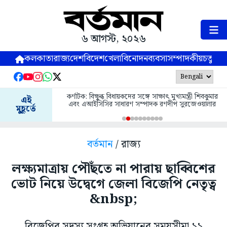
৬ আগস্ট, ২০২৬
কলকাতা
রাজ্য
দেশ
বিদেশ
খেলা
বিনোদন
ব্যবসা
সম্পাদকীয়
চতুষ্পর্ণ
কর্ণাটক: বিক্ষুব্ধ বিধায়কদের সঙ্গে সাক্ষাৎ মুখ্যমন্ত্রী শিবকুমার
এই
এবং এআইসিসির সাধারণ সম্পাদক রণদীপ সুরজেওয়ালার
মুহূর্তে
বর্তমান
/ রাজ্য
লক্ষ্যমাত্রায় পৌঁছতে না পারায় ছাব্বিশের
ভোট নিয়ে উদ্বেগে জেলা বিজেপি নেতৃত্ব
&nbsp;
বিজেপির সদস্য সংগ্রহ অভিযানের সময়সীমা ১১