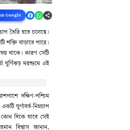
 on Google
্নচাপ তৈরি হতে চলেছে।
াপটি শক্তি বাড়াতে পারে।
 বিষয় থাকে। কারণ সেটি
ষা ঘূর্ণিঝড় মরশুমে এই
শপাশে দক্ষিণ-পশ্চিম
টি ঘূর্ণাবর্ত-নিম্নচাপ
ি কোন দিকে যাবে সেই
রহমান বিশ্বাস জানান,
র্দিষ্ট দিকে অগ্রসর হয়।