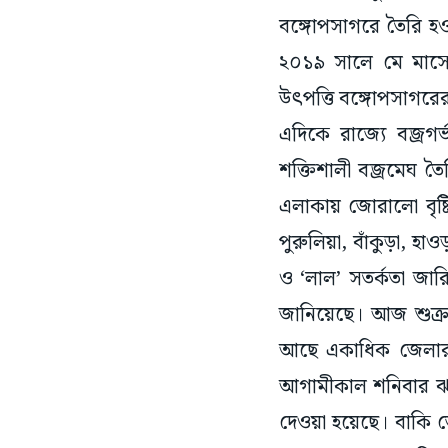
২০১৯ সালে মে মাসের
উৎপত্তি বঙ্গোপসাগর
এদিকে রাজ্যে বজ্রগর
শক্তিশালী বজ্রমেঘ তৈ
এলাকায় জোরালো বৃষ্
পুরুলিয়া, বাঁকুড়া, হাও
ও ‘লাল’ সতর্কতা জার
জানিয়েছে। আজ শুক্রবা
আছে একাধিক জেলার জ
আগামীকাল শনিবার ঝড়বৃ
দেওয়া হয়েছে। বাকি 
সঙ্গে বজ্রপাতসহ বৃষ্ট