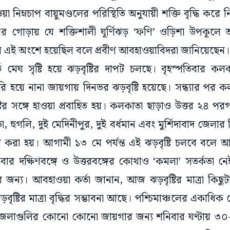
 গোড়ায় যে শক্তিশালী ঘূর্ণিঝড় ‘ফণি’ ওড়িশা উপকূল
ের এই অংশে হয়েছিল বলে প্রবীণ আবহাওয়াবিদরা জানিয়েছেন।
্ভ মেঘ সৃষ্টি হয়ে ঝড়বৃষ্টির দাপট চলছে। বৃহস্পতিবার কল
রি হয়ে নানা জায়গায় দিনভর ঝড়বৃষ্টি হয়েছে। সন্ধ্যার পর 
টির সঙ্গে হাওয়া প্রবাহিত হয়। কলকাতা ছাড়াও উত্তর ২৪ পর
ড়া, হুগলি, দুই মেদিনীপুর, দুই বর্ধমান এবং মুর্শিদাবাদ জেলা
ি করা হয়। আগামী ১৩ মে পর্যন্ত এই ঝড়বৃষ্টি চলবে বলে
র দক্ষিণবঙ্গে ও উত্তরবঙ্গের কোথাও ‘কমলা’ সতর্কতা নে
ন্য। আবহাওয়া কর্তা জানান, আজ ঝড়বৃষ্টির মাত্রা কিছু
ষ্টির মাত্রা বৃদ্ধির সম্ভাবনা আছে। পশ্চিমাঞ্চলের একাধিক
জেলাগুলির কোনো কোনো জায়গার জন্য শনিবার ঘণ্টায় ৩
ি হতে পারে। সাধারণভাবে সব জেলায় হালকা থেকে মাঝারি মাত্রার 