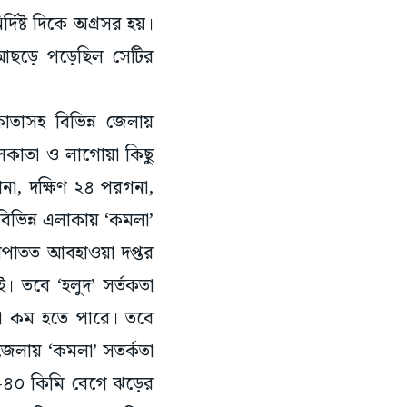
ে আছড়ে পড়েছিল সেটির
কাতাসহ বিভিন্ন জেলায়
কলকাতা ও লাগোয়া কিছু
গনা, দক্ষিণ ২৪ পরগনা,
র বিভিন্ন এলাকায় ‘কমলা’
 আপাতত আবহাওয়া দপ্তর
ই। তবে ‘হলুদ’ সর্তকতা
টা কম হতে পারে। তবে
 জেলায় ‘কমলা’ সতর্কতা
০-৪০ কিমি বেগে ঝড়ের
বৃষ্টি হবে। ঝড়বৃষ্টি ও