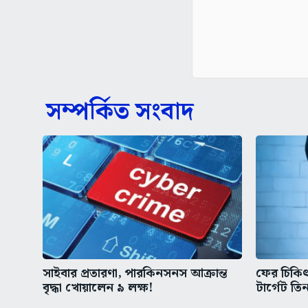
সম্পর্কিত সংবাদ
সাইবার প্রতারণা, পারকিনসনস আক্রান্ত
ফের চিকিৎস
বৃদ্ধা খোয়ালেন ৯ লক্ষ!
টার্গেট তিন