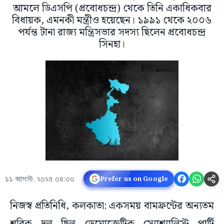
আমলে ডিএসপি (প্রবোধচন্দ্র) থেকে তিনি একাধিকবার
বিধায়ক, এমনকী মন্ত্রীও হয়েছেন। ১৯৯১ থেকে ২০০৬
পর্যন্ত টানা রাজ্য মন্ত্রিসভার সদস্য ছিলেন প্রবোধচন্দ্র
সিনহা।
১১ আগস্ট, ২০২৫ ০৪:০০
Prefer us on Google
নিজস্ব প্রতিনিধি, কলকাতা: একসময় বামফ্রন্টের অন্যতম