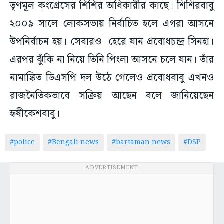
তৃণমূল কংগ্রেসের শিশির অধিকারীর কাছে। শিশিরবাবু
২০০৯ সালে লোকসভায় নির্বাচিত হলে এগরা আসনে
উপনির্বাচন হয়। সেবারও হেরে যান প্রবোধচন্দ্র সিনহা।
এরপর ঝুঁকি না নিয়ে তিনি পিংলা আসনে চলে যান। তাঁর
নামাঙ্কিত ডিএসপি দল উঠে গেলেও প্রবোধবাবু এখনও
রাজনৈতিকভাবে সক্রিয় আছেন বলে জানিয়েছেন
হৃষীকেশবাবু।
#police
#Bengali news
#bartaman news
#DSP
ADVERTISEMENT