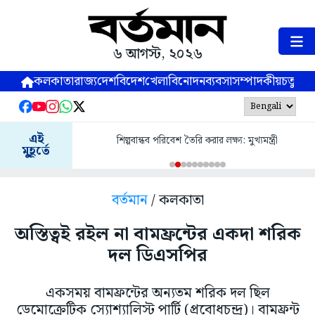
৬ আগস্ট, ২০২৬
কলকাতা
রাজ্য
দেশ
বিদেশ
খেলা
বিনোদন
ব্যবসা
সম্পাদকীয়
চতুষ্পর্ণ
এই
শিল্পবান্ধব পরিবেশ তৈরি করার লক্ষ্য: মুখ্যমন্ত্রী
মুহূর্তে
বর্তমান
/ কলকাতা
অস্তিত্বই রইল না বামফ্রন্টের একদা শরিক
দল ডিএসপির
একসময় বামফ্রন্টের অন্যতম শরিক দল ছিল
ডেমোক্রেটিক স্যোশ্যালিস্ট পার্টি (প্রবোধচন্দ্র)। বামফ্রন্ট