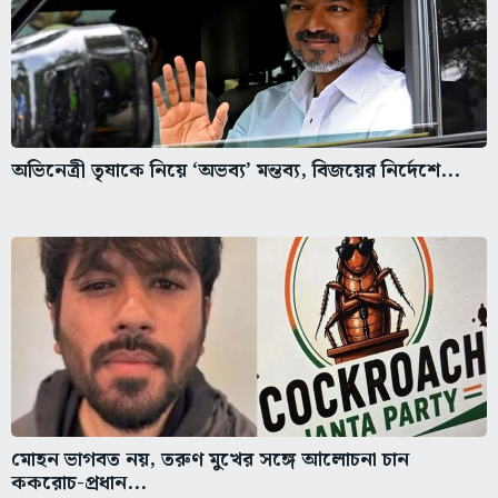
অভিনেত্রী তৃষাকে নিয়ে ‘অভব্য’ মন্তব্য, বিজয়ের নির্দেশে...
মোহন ভাগবত নয়, তরুণ মুখের সঙ্গে আলোচনা চান
ককরোচ-প্রধান...