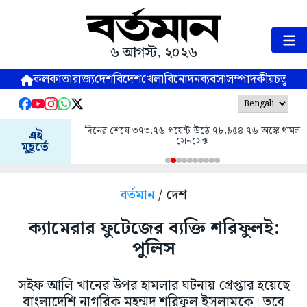
৬ আগস্ট, ২০২৬
কলকাতা
রাজ্য
দেশ
বিদেশ
খেলা
বিনোদন
ব্যবসা
সম্পাদকীয়
চতুষ্পর্ণ
দিনের শেষে ৩৭৩.৭৬ পয়েন্ট উঠে ৭৮,৯৫৪.৭৬ অঙ্কে থামল
এই
সেনসেক্স
মুহূর্তে
বর্তমান
/ দেশ
ক্যামেরার ফুটেজের ব্যক্তি শরিফুলই:
পুলিস
সইফ আলি খানের উপর হামলার ঘটনায় গ্রেপ্তার হয়েছে
বাংলাদেশি নাগরিক মহম্মদ শরিফুল ইসলামকে। তবে