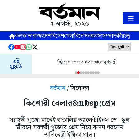
৭ আগস্ট, ২০২৬
কলকাতা
রাজ্য
দেশ
বিদেশ
খেলা
বিনোদন
ব্যবসা
সম্পাদকীয়
চতুষ্পর্ণ
এই
মিঠুনকে দেখতে হাসপাতালে মুখ্যমন্ত্রী
মুহূর্তে
বর্তমান
/ বিনোদন
কিশোরী বেলার&nbsp;প্রেম
সরস্বতী পুজো মানেই বাঙালির ভ্যালেন্টাইনস ডে। স্কুল
জীবনে সরস্বতী পুজোর প্রেম নিয়ে কলম ধরলেন
অভিনেত্রী ইধিকা পাল।