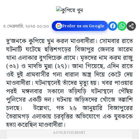
৫ ফেব্রুয়ারি, ২০২৫ ০০:০০
Prefer us on Google
দু’জনকে কুপিয়ে খুন করল মাওবাদীরা। সোমবার রাতে
ঘটনাটি ঘটেছে ছত্তিশগড়ের বিজাপুর জেলার তারেম
থানা এলাকার বুগদিচেরু গ্রামে। মৃতদের নাম করম রাজু
(৩২) ও মাদভি মুন্না (২৭)। জানা গিয়েছে, এদিন রাতে
ওই দুই গ্রামবাসীর গলা ধারাল অস্ত্র দিয়ে কেটে দেয়
মাওবাদীরা। ঘটনাস্থলেই তাঁদের মৃত্যু হয়। খবর পাওয়ার
পরই মঙ্গলবার সকালে তড়িঘড়ি ঘটনাস্থলে পৌঁছয়
পুলিসের একটি দল। ঘটনায় জড়িতদের খোঁজে তল্লাশি
চলছে। উল্লেখ্য, গত ২৬ জানুয়ারি বিজাপুরের
ভৈরামগড় এলাকায় চরবৃত্তির অভিযোগে এক যুবককে
হত্যা করেছিল মাওবাদীরা।
ADVERTISEMENT