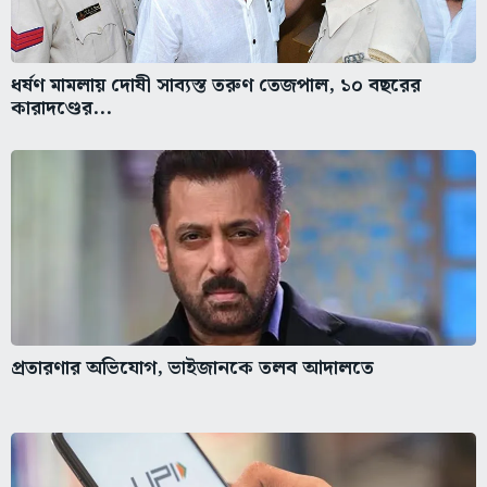
ধর্ষণ মামলায় দোষী সাব্যস্ত তরুণ তেজপাল, ১০ বছরের
কারাদণ্ডের...
প্রতারণার অভিযোগ, ভাইজানকে তলব আদালতে