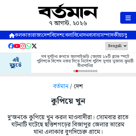
৭ আগস্ট, ২০২৬
কলকাতা
রাজ্য
দেশ
বিদেশ
খেলা
বিনোদন
ব্যবসা
সম্পাদকীয়
চতুষ্পর্ণ
পথ দুর্ঘটনা রুখতে জলপাইগুড়ি জেলায় ১৮টি ব্ল্যাক স্পটে
এই
পুলিশকে বিশেষ নজর দিতে নির্দেশ পুলিশ সুপার সুজাতা কুমারী
মুহূর্তে
বীনাপানির
বর্তমান
/ দেশ
কুপিয়ে খুন
দু’জনকে কুপিয়ে খুন করল মাওবাদীরা। সোমবার রাতে
ঘটনাটি ঘটেছে ছত্তিশগড়ের বিজাপুর জেলার তারেম
থানা এলাকার বুগদিচেরু গ্রামে।