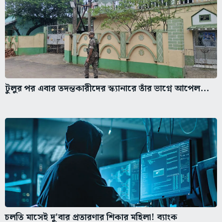
টুলুর পর এবার তদন্তকারীদের স্ক্যানারে তাঁর ভাগ্নে আপেল...
চলতি মাসেই দু'বার প্রতারণার শিকার মহিলা! ব্যাংক