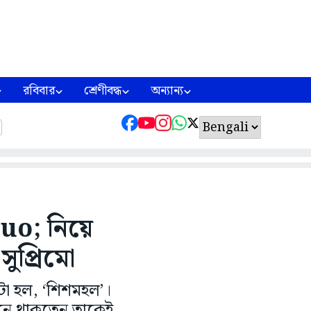
রবিবার
শ্রেণীবদ্ধ
অন্যান্য
o; নিয়ে
সুপ্রিমো
টা হল, ‘শিশমহল’।
ভবনে থাকতেন তাকেই