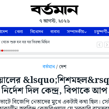
৭ আগস্ট, ২০২৬
িদেশ
খেলা
বিনোদন
ব্যবসা
সম্পাদকীয়
চতুষ্পর্ণী
নে থেকে শুরু হল হর ঘর তিরঙ্গা মিছিল
বর্তমান
/ দেশ
য়ালের &lsquo;শিশমহল&rsqu
 নির্দেশ দিল কেন্দ্র, বিপাকে আপ 
া ভোটে বিজেপি নেতাদের মুখে একটাই কথা ছিল। সে
ত্রী থাকাকালীন অরবিন্দ কেজরিওয়াল যে সরকারি বাস