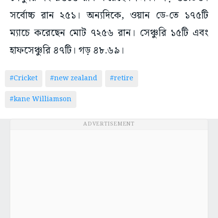
সর্বোচ্চ রান ২৫১। অন্যদিকে, ওয়ান ডে-তে ১৭৫টি
ম্যাচে করেছেন মোট ৭২৫৬ রান। সেঞ্চুরি ১৫টি এবং
হাফসেঞ্চুরি ৪৭টি। গড় ৪৮.৬৯।
#Cricket
#new zealand
#retire
#kane Williamson
ADVERTISEMENT