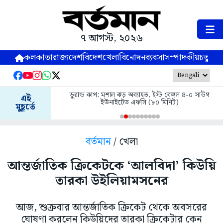
৭ আগস্ট, ২০২৬
কলকাতা
রাজ্য
দেশ
বিদেশ
খেলা
বিনোদন
ব্যবসা
সম্পাদকীয়
চতুষ্পর্ণ
ডুরান্ড কাপ: মশাল ঝড় অব্যাহত, ইস্ট বেঙ্গল ৪-০ সাউথ
এই
ইউনাইটেড এফসি (৮০ মিনিট)
মুহূর্তে
বর্তমান
/ খেলা
আন্তর্জাতিক ক্রিকেটকে ‘আলবিদা’ কিউয়ি
তারকা উইলিয়ামসনের
আজ, শুক্রবার আন্তর্জাতিক ক্রিকেট থেকে অবসরের
ঘোষণা করলেন কিউয়িদের তারকা ক্রিকেটার কেন