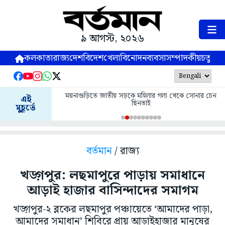
৯ আগস্ট, ২০২৬
কলকাতা
রাজ্য
দেশ
বিদেশ
খেলা
বিনোদন
ব্যবসা
সম্পাদকীয়
চতুষ্পর্ণ
ময়নাগুড়িতে জাতীয় সড়কে মহিলার গলা থেকে সোনার চেন
এই
ছিনতাই
মুহূর্তে
বর্তমান
/ রাজ্য
খড়্গপুর: লছমাপুরে পাড়ায় সমাধানে
আড়াই হাজার বাসিন্দাদের সমাগম
খড়্গপুর-২ ব্লকের লছমাপুর পঞ্চায়েতে ‘আমাদের পাড়া,
আমাদের সমাধান’ শিবিরে প্রায় আড়াইহাজার মানুষের