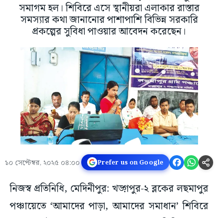
সমাগম হল। শিবিরে এসে স্থানীয়রা এলাকার রাস্তার
সমস্যার কথা জানানোর পাশাপাশি বিভিন্ন সরকারি
প্রকল্পের সুবিধা পাওয়ার আবেদন করেছেন।
১০ সেপ্টেম্বর, ২০২৫ ০৪:০০
Prefer us on Google
নিজস্ব প্রতিনিধি, মেদিনীপুর: খড়্গপুর-২ ব্লকের লছমাপুর
পঞ্চায়েতে ‘আমাদের পাড়া, আমাদের সমাধান’ শিবিরে