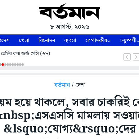
৮ আগস্ট, ২০২৬
িদেশ
খেলা
বিনোদন
ব্যবসা
সম্পাদকীয়
চতুষ্পর্ণী
 মেসির বাবা জর্জ মেসি (৬৮)
বর্তমান
/ দেশ
িয়ম হয়ে থাকলে, সবার চাকরিই 
nbsp;এসএসসি মামলায় সওয়
&lsquo;যোগ্য&rsquo;দের