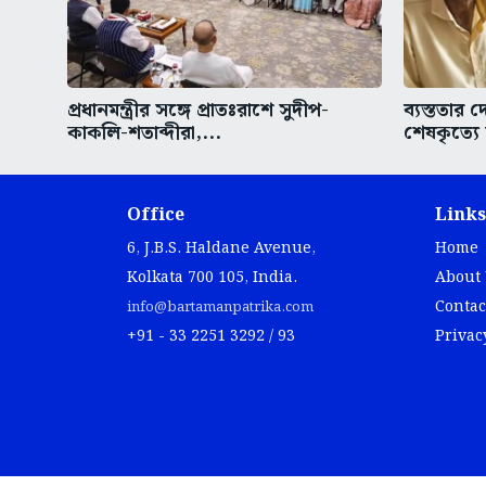
প্রধানমন্ত্রীর সঙ্গে প্রাতঃরাশে সুদীপ-
ব্যস্ততার 
কাকলি-শতাব্দীরা,...
শেষকৃত্যে
Office
Links
6, J.B.S. Haldane Avenue,
Home
Kolkata 700 105, India.
About
Contac
info@bartamanpatrika.com
+91 - 33 2251 3292 / 93
Privac