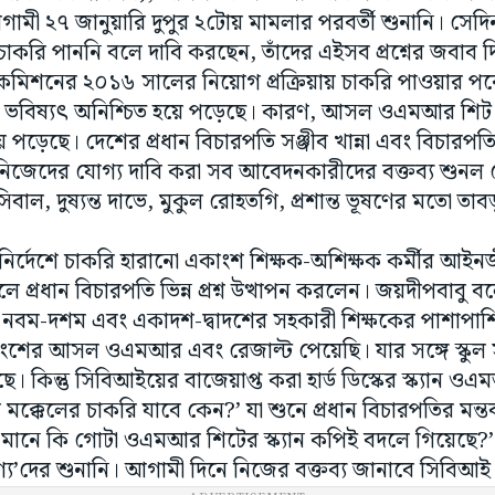
মী ২৭ জানুয়ারি দুপুর ২টোয় মামলার পরবর্তী শুনানি। সেদি
াকরি পাননি বলে দাবি করছেন, তাঁদের এইসব প্রশ্নের জবাব 
্ভিস কমিশনের ২০১৬ সালের নিয়োগ প্রক্রিয়ায় চাকরি পাওয়ার
 ভবিষ্যৎ অনিশ্চিত হয়ে পড়েছে। কারণ, আসল ওএমআর শিট না
 পড়েছে। দেশের প্রধান বিচারপতি সঞ্জীব খান্না এবং বিচারপতি
নিজেদের যোগ্য দাবি করা সব আবেদনকারীদের বক্তব্য শুনল ব
ল, দুষ্যন্ত দাভে, মুকুল রোহতগি, প্রশান্ত ভূষণের মতো 
র নির্দেশে চাকরি হারানো একাংশ শিক্ষক-অশিক্ষক কর্মীর আই
প্রধান বিচারপতি ভিন্ন প্রশ্ন উত্থাপন করলেন। জয়দীপবাবু বল
বম-দশম এবং একাদশ-দ্বাদশের সহকারী শিক্ষকের পাশাপাশি 
াংশের আসল ওএমআর এবং রেজাল্ট পেয়েছি। যার সঙ্গে স্কুল 
কিন্তু সিবিআইয়ের বাজেয়াপ্ত করা হার্ড ডিস্কের স্ক্যান ওএ
মক্কেলের চাকরি যাবে কেন?’ যা শুনে প্রধান বিচারপতির মন্তব
মানে কি গোটা ওএমআর শিটের স্ক্যান কপিই বদলে গিয়েছে?’ 
্য’দের শুনানি। আগামী দিনে নিজের বক্তব্য জানাবে সিবিআই