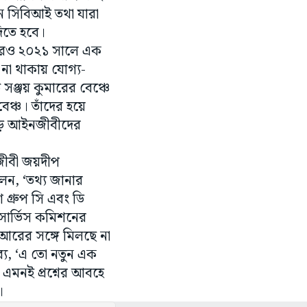
ন সিবিআই তথা যারা
দিতে হবে।
 পরেও ২০২১ সালে এক
 থাকায় যোগ্য-
 সঞ্জয় কুমারের বেঞ্চে
েঞ্চ। তাঁদের হয়ে
তাবড় আইনজীবীদের
নজীবী জয়দীপ
েন, ‘তথ্য জানার
গ্রুপ সি এবং ডি
সার্ভিস কমিশনের
মআরের সঙ্গে মিলছে না
্য, ‘এ তো নতুন এক
এমনই প্রশ্নের আবহে
।