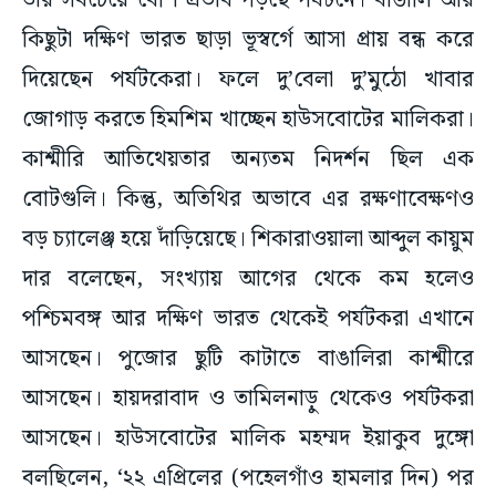
তার সবচেয়ে বেশি প্রভাব পড়ছে পর্যটনে। বাঙালি আর
কিছুটা দক্ষিণ ভারত ছাড়া ভূস্বর্গে আসা প্রায় বন্ধ করে
দিয়েছেন পর্যটকেরা। ফলে দু’বেলা দু’মুঠো খাবার
জোগাড় করতে হিমশিম খাচ্ছেন হাউসবোটের মালিকরা।
কাশ্মীরি আতিথেয়তার অন্যতম নিদর্শন ছিল এক
বোটগুলি। কিন্তু, অতিথির অভাবে এর রক্ষণাবেক্ষণও
বড় চ্যালেঞ্জ হয়ে দাঁড়িয়েছে। শিকারাওয়ালা আব্দুল কায়ুম
দার বলেছেন, সংখ্যায় আগের থেকে কম হলেও
পশ্চিমবঙ্গ আর দক্ষিণ ভারত থেকেই পর্যটকরা এখানে
আসছেন। পুজোর ছুটি কাটাতে বাঙালিরা কাশ্মীরে
আসছেন। হায়দরাবাদ ও তামিলনাড়ু থেকেও পর্যটকরা
আসছেন। হাউসবোটের মালিক মহম্মদ ইয়াকুব দুঙ্গো
বলছিলেন, ‘২২ এপ্রিলের (পহেলগাঁও হামলার দিন) পর