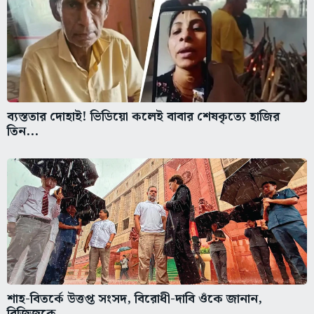
ব্যস্ততার দোহাই! ভিডিয়ো কলেই বাবার শেষকৃত্যে হাজির
তিন...
শাহ-বিতর্কে উত্তপ্ত সংসদ, বিরোধী-দাবি ওঁকে জানান,
রিজিজুকে...