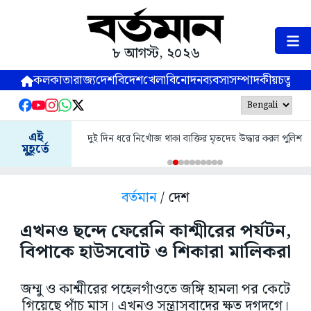
৮ আগস্ট, ২০২৬
কলকাতা
রাজ্য
দেশ
বিদেশ
খেলা
বিনোদন
ব্যবসা
সম্পাদকীয়
চতুষ্পর্ণ
এই
দুই দিন ধরে নিখোঁজ থাকা ব্যক্তির মৃতদেহ উদ্ধার করল পুলিশ
মুহূর্তে
বর্তমান
/ দেশ
এখনও ছন্দে ফেরেনি কাশ্মীরের পর্যটন,
বিপাকে হাউসবোট ও শিকারা মালিকরা
জম্মু ও কাশ্মীরের পহেলগাঁওতে জঙ্গি হামলা পর কেটে
গিয়েছে পাঁচ মাস। এখনও সন্ত্রাসবাদের ক্ষত দগদগে।