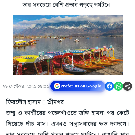
তার সবচেয়ে বেশি প্রভাব পড়ছে পর্যটনে।
২৮ সেপ্টেম্বর, ২০২৫ ০৪:০৫
Prefer us on Google
ফিরদৌস হাসান  শ্রীনগর
জম্মু ও কাশ্মীরের পহেলগাঁওতে জঙ্গি হামলা পর কেটে
গিয়েছে পাঁচ মাস। এখনও সন্ত্রাসবাদের ক্ষত দগদগে।