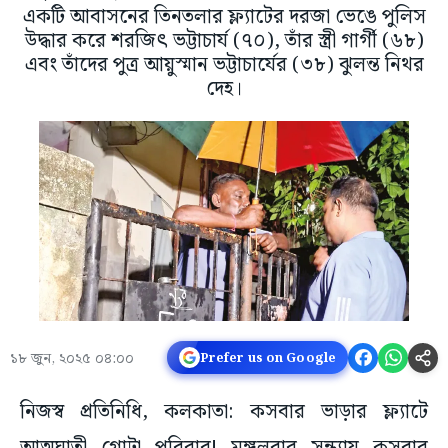
একটি আবাসনের তিনতলার ফ্ল্যাটের দরজা ভেঙে পুলিস
উদ্ধার করে শরজিৎ ভট্টাচার্য (৭০), তাঁর স্ত্রী গার্গী (৬৮)
এবং তাঁদের পুত্র আয়ুস্মান ভট্টাচার্যের (৩৮) ঝুলন্ত নিথর
দেহ।
১৮ জুন, ২০২৫ ০৪:০০
Prefer us on Google
নিজস্ব প্রতিনিধি, কলকাতা: কসবার ভাড়ার ফ্ল্যাটে