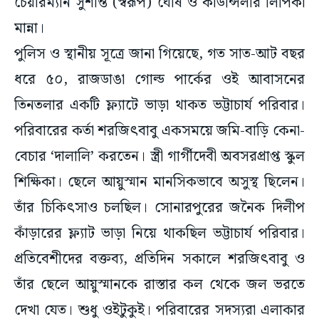
চেয়ারম্যান সুশান্ত (স্বরূপ) ঘোষ ও কাউন্সিলার লিপিকা
মান্না।
পুলিস ও স্থানীয় সূত্রে জানা গিয়েছে, গত সাত-আট বছর
ধরে ৫০, রাজডাঙা গোল্ড পার্কের ওই আবাসনের
তিনতলার একটি ফ্ল্যাটে ভাড়া থাকত ভট্টাচার্য পরিবার।
পরিবারের কর্তা শরজিৎবাবু একসময়ে জমি-বাড়ি কেনা-
বেচার ‘দালালি’ করতেন। স্ত্রী গার্গীদেবী অবসরপ্রাপ্ত স্কুল
শিক্ষিকা। ছেলে আয়ুস্মান মানসিকভাবে অসুস্থ ছিলেন।
তাঁর চিকিৎসাও চলছিল। সোনারপুরের জনৈক দিলীপ
কাঁড়ারের ফ্ল্যাট ভাড়া নিয়ে থাকছিল ভট্টাচার্য পরিবার।
প্রতিবেশীদের বক্তব্য, প্রতিদিন সকালে শরজিৎবাবু ও
তাঁর ছেলে আয়ুস্মানকে রাস্তার কল থেকে জল ভরতে
দেখা যেত। শুধু ওইটুকুই। পরিবারের সদস্যরা এলাকার