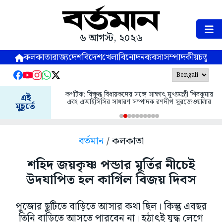
৬ আগস্ট, ২০২৬
কলকাতা
রাজ্য
দেশ
বিদেশ
খেলা
বিনোদন
ব্যবসা
সম্পাদকীয়
চতুষ্পর্ণ
কর্ণাটক: বিক্ষুব্ধ বিধায়কদের সঙ্গে সাক্ষাৎ মুখ্যমন্ত্রী শিবকুমার
এই
এবং এআইসিসির সাধারণ সম্পাদক রণদীপ সুরজেওয়ালার
মুহূর্তে
বর্তমান
/ কলকাতা
শহিদ জয়কৃষ্ণ পন্ডার মূর্তির নীচেই
উদযাপিত হল কার্গিল বিজয় দিবস
পুজোর ছুটিতে বাড়িতে আসার কথা ছিল। কিন্তু এবছর
তিনি বাড়িতে আসতে পারবেন না। হঠাৎই যুদ্ধ লেগে