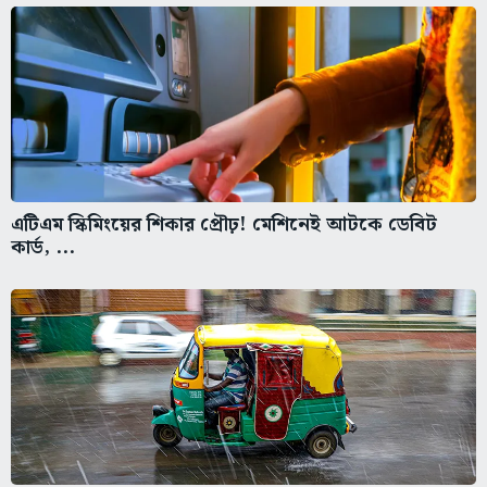
এটিএম স্কিমিংয়ের শিকার প্রৌঢ়! মেশিনেই আটকে ডেবিট
কার্ড, ...