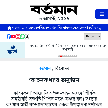
৬ আগস্ট, ২০২৬
কলকাতা
রাজ্য
দেশ
বিদেশ
খেলা
বিনোদন
ব্যবসা
সম্পাদকীয়
চতুষ্পর্ণ
এখনও যাঁরা বাড়ি পাননি আবেদন করুন, কোনো দল দেখব না:
এই
মুখ্যমন্ত্রী
মুহূর্তে
বর্তমান
/ বিনোদন
‘কাহনকথা’র অনুষ্ঠান
‘কাহনকথা’ আয়োজিত ‘হৃদ-কাহন ২০২৫’ শীর্ষক
অনুষ্ঠানটি সম্প্রতি শিশির মঞ্চে মঞ্চস্থ হল। সংস্থার
কর্ণধার স্বাতী বন্দ্যোপাধ্যায়ের একক উপস্থাপনা দর্শকের