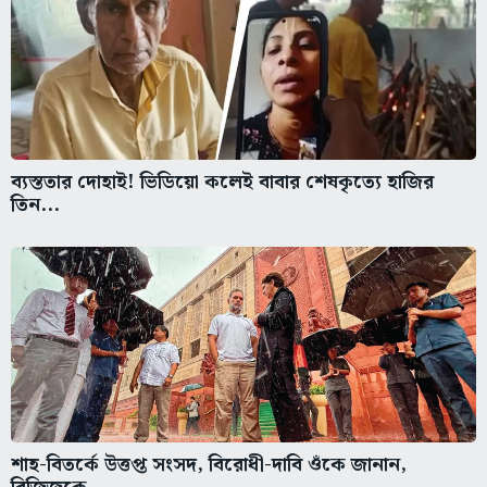
ব্যস্ততার দোহাই! ভিডিয়ো কলেই বাবার শেষকৃত্যে হাজির
তিন...
শাহ-বিতর্কে উত্তপ্ত সংসদ, বিরোধী-দাবি ওঁকে জানান,