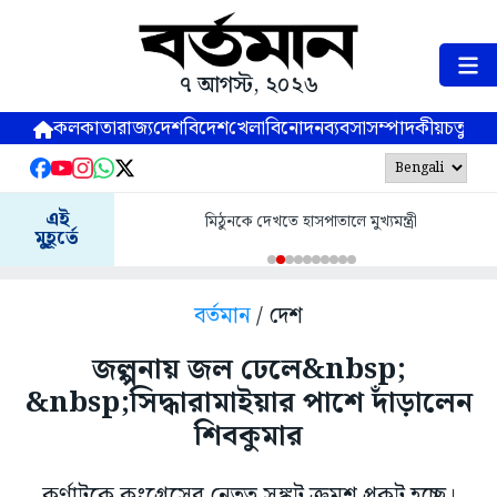
৭ আগস্ট, ২০২৬
কলকাতা
রাজ্য
দেশ
বিদেশ
খেলা
বিনোদন
ব্যবসা
সম্পাদকীয়
চতুষ্পর্ণ
এই
মিঠুনকে দেখতে হাসপাতালে মুখ্যমন্ত্রী
মুহূর্তে
বর্তমান
/ দেশ
জল্পনায় জল ঢেলে&nbsp;
&nbsp;সিদ্ধারামাইয়ার পাশে দাঁড়ালেন
শিবকুমার
কর্ণাটকে কংগ্রেসের নেতৃত্ব সঙ্কট ক্রমশ প্রকট হচ্ছে।