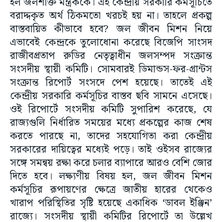
হল জলশক্তি মন্ত্রককে। এই কেন্দ্রীয় সরকারি কর্মসূচিতে
বরাদ্দকৃত অর্থ ঠিকমতো খরচই হয় না। তাহলে প্রকল্প
বাস্তবায়িত কীভাবে হবে? জল জীবন মিশন নিয়ে
এভাবেই কেন্দ্রকে তুলোধোনা করেছে বিজেপি সাংসদ
রাজীবপ্রতাপ রুডির নেতৃত্বাধীন জলসম্পদ সংক্রান্ত
সংসদীয় স্থায়ী কমিটি। সোমবারই ডিমান্ডস-ফর-গ্রান্টস
সংক্রান্ত রিপোর্ট সংসদে পেশ হয়েছে। তাতেই এই
কেন্দ্রীয় সরকারি কর্মসূচির বাস্তব ছবি সামনে এসেছে।
ওই রিপোর্টে সংসদীয় কমিটি সুপারিশ করেছে, যে
রাজ্যগুলি নির্ধারিত সময়ের মধ্যে প্রকল্পের কাজ শেষ
করতে পারছে না, তাদের সহযোগিতা করা কেন্দ্রীয়
সরকারের দায়িত্বের মধ্যেই পড়ে। তাই ওইসব রাজ্যের
সঙ্গে সমন্বয় রক্ষা করে চলার ব্যাপারে আরও বেশি জোর
দিতে হবে। লক্ষ্যণীয় বিষয় হল, জল জীবন মিশন
কর্মসূচির রূপায়ণের ক্ষেত্রে জাতীয় হারের থেকেও
খারাপ পরিস্থিতির সৃষ্টি হয়েছে একাধিক ‘ডাবল ইঞ্জিন’
রাজ্যে। সংসদীয় স্থায়ী কমিটির রিপোর্টে তা উল্লেখ