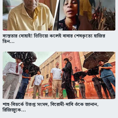
ব্যস্ততার দোহাই! ভিডিয়ো কলেই বাবার শেষকৃত্যে হাজির
তিন...
শাহ-বিতর্কে উত্তপ্ত সংসদ, বিরোধী-দাবি ওঁকে জানান,
রিজিজুকে...