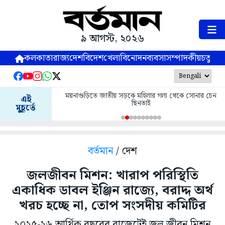
৯ আগস্ট, ২০২৬
কলকাতা
রাজ্য
দেশ
বিদেশ
খেলা
বিনোদন
ব্যবসা
সম্পাদকীয়
চতুষ্পর্ণ
ময়নাগুড়িতে জাতীয় সড়কে মহিলার গলা থেকে সোনার চেন
এই
ছিনতাই
মুহূর্তে
বর্তমান
/ দেশ
জলজীবন মিশন: খারাপ পরিস্থিতি
একাধিক ডাবল ইঞ্জিন রাজ্যে, বরাদ্দ অর্থ
খরচ হচ্ছে না, তোপ সংসদীয় কমিটির
২০২৫-২৬ আর্থিক বছরের বাজেটেই জল জীবন মিশন