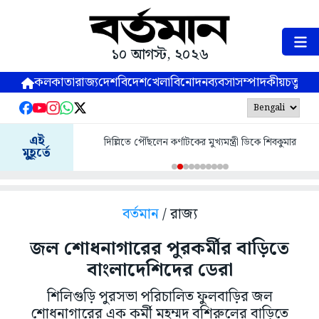
১০ আগস্ট, ২০২৬
কলকাতা
রাজ্য
দেশ
বিদেশ
খেলা
বিনোদন
ব্যবসা
সম্পাদকীয়
চতুষ্পর্ণ
এই
দিল্লিতে পৌঁছলেন কর্ণাটকের মুখ্যমন্ত্রী ডিকে শিবকুমার
মুহূর্তে
বর্তমান
/ রাজ্য
জল শোধনাগারের পুরকর্মীর বাড়িতে
বাংলাদেশিদের ডেরা
শিলিগুড়ি পুরসভা পরিচালিত ফুলবাড়ির জল
শোধনাগারের এক কর্মী মহম্মদ বশিরুলের বাড়িতে