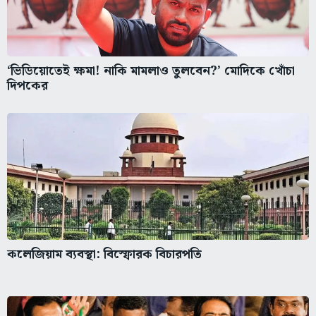
‘ভিডিয়োতেই ক্ষমা! নাকি মামলাও তুলবেন?’ মোদিকে খোঁচা
দিপকের
কলেজিয়াম ব্যবস্থা: বিস্ফোরক বিচারপতি