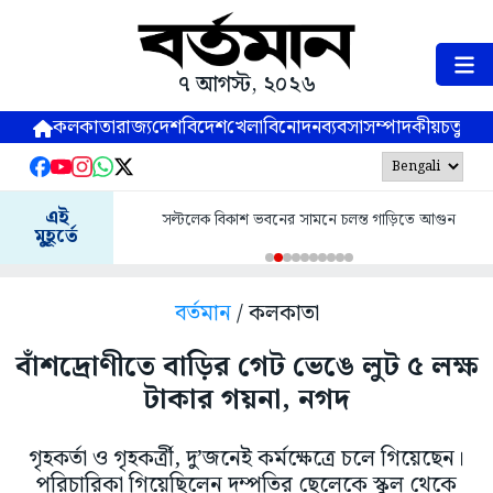
৭ আগস্ট, ২০২৬
কলকাতা
রাজ্য
দেশ
বিদেশ
খেলা
বিনোদন
ব্যবসা
সম্পাদকীয়
চতুষ্পর্ণ
এই
সল্টলেক বিকাশ ভবনের সামনে চলন্ত গাড়িতে আগুন
মুহূর্তে
বর্তমান
/ কলকাতা
বাঁশদ্রোণীতে বাড়ির গেট ভেঙে লুট ৫ লক্ষ
টাকার গয়না, নগদ
গৃহকর্তা ও গৃহকর্ত্রী, দু’জনেই কর্মক্ষেত্রে চলে গিয়েছেন।
পরিচারিকা গিয়েছিলেন দম্পতির ছেলেকে স্কুল থেকে