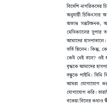
বিদেশি নাগরিকদের 
অনুযায়ী চিকিৎসার জ
অত্যন্ত সঙ্কটজনক,
মেডিক্যালের সুপার 
আমাদের হাসপাতালে। 
ভর্তি ছিলেন। কিন্ত
কেউ নেই বলে? ওই হাস
বৃদ্ধকে আমাদের হাসপ
বন্ধুকে পাইনি। তিনি
আমরা যোগাযোগ করব— এ
যোগাযোগ করি। তারাই 
বকেয়া বিলের কথাও স্