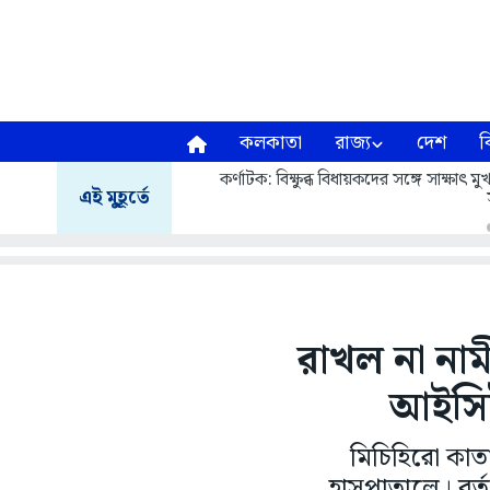
কলকাতা
রাজ্য
দেশ
ব
কর্ণাটক: বিক্ষুব্ধ বিধায়কদের সঙ্গে সাক্ষাৎ
এই মুহূর্তে
রাখল না না
আইসিইউ
মিচিহিরো কাত
হাসপাতালে। বর্