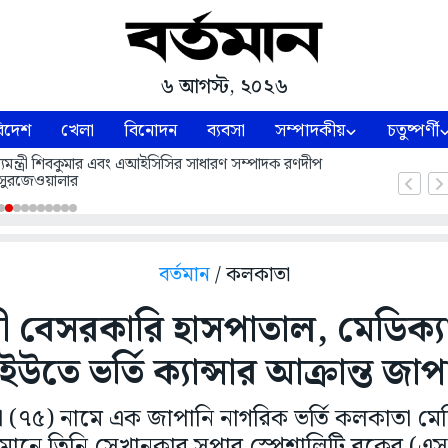
৬ আগস্ট, ২০২৬
িদেশ
খেলা
বিনোদন
ব্যবসা
সম্পাদকীয়
চতুষ্পর্ণী
 মুখ্যমন্ত্রী শিবকুমার এবং এআইসিসির সাধারণ সম্পাদক রণদীপ
সুরজেওয়ালার
বর্তমান
/ কলকাতা
মী বেসরকারি হাসপাতাল, মেডিক
তে ভর্তি ক্যান্সার আক্রান্ত জাপান
া (৭৫) নামে এক জাপানি নাগরিক ভর্তি কলকাতা ম
তমানে তিনি সেখানকার সুপার স্পেশালিটি ব্লকের (