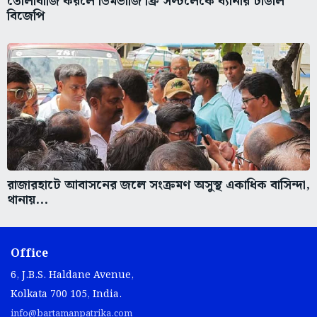
তোলাবাজি করলে ডিমভাজি ফ্রি সল্টলেকে ব্যানার টাঙাল
বিজেপি
রাজারহাটে আবাসনের জলে সংক্রমণ অসুস্থ একাধিক বাসিন্দা,
থানায়...
Office
6, J.B.S. Haldane Avenue,
Kolkata 700 105, India.
info@bartamanpatrika.com