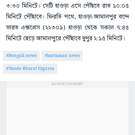
৩:৩০ মিনিটে। সেটি হাওড়া এসে পৌঁছবে রাত ১০:০৫
মিনিটে পৌঁছাবে। ফিরতি পথে, হাওড়া-জামালপুর বন্দে
ভারত এক্সপ্রেস (২২৩০৯) হাওড়া থেকে সকাল ৭:৪৫
মিনিটে ছেড়ে জামালপুরে পৌঁছাবে দুপুর ২:১৫ মিনিটে।
#Bengali news
#bartaman news
#Vande Bharat Express
ADVERTISEMENT