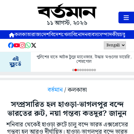
১১ আগস্ট, ২০২৬
কলকাতা
রাজ্য
দেশ
বিদেশ
খেলা
বিনোদন
ব্যবসা
সম্পাদকীয়
চতুষ্পর্ণ
পুলিশের হাতে আটক টুলুর ম্যানেজার, উদ্ধার ‘মণ্ডলের ডায়েরি’,
এই
শোরগোল
মুহূর্তে
বর্তমান
/ কলকাতা
সম্প্রসারিত হল হাওড়া-ভাগলপুর বন্দে
ভারতের রুট, নয়া গন্তব্য কতদূর? জানুন
শনিবার থেকেই হাওড়া রুটে চালু বন্দে ভারত এক্সপ্রেসের
গন্তব্য হল আরও দীর্ঘায়িত। হাওড়া-ভাগলপুর বন্দে ভারত