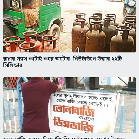
রান্নার গ্যাস কাটাই করে অটোয়, নিউটাউনে উদ্ধার ২২টি
সিলিন্ডার