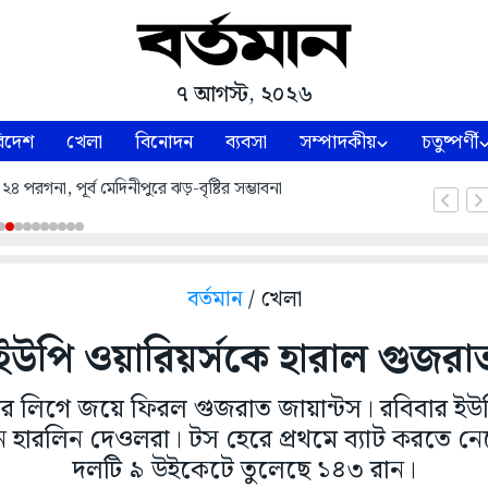
৭ আগস্ট, ২০২৬
িদেশ
খেলা
বিনোদন
ব্যবসা
সম্পাদকীয়
চতুষ্পর্ণী
৪ পরগনা, পূর্ব মেদিনীপুরে ঝড়-বৃষ্টির সম্ভাবনা
বর্তমান
/ খেলা
ইউপি ওয়ারিয়র্সকে হারাল গুজরা
য়ার লিগে জয়ে ফিরল গুজরাত জায়ান্টস। রবিবার ইউ
হারলিন দেওলরা। টস হেরে প্রথমে ব্যাট করতে নেম
দলটি ৯ উইকেটে তুলেছে ১৪৩ রান।