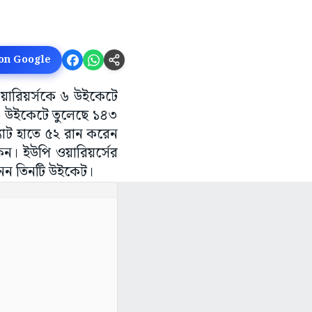
 on Google
ওয়ারিয়র্সকে ৬ উইকেটে
ি ৯ উইকেটে তুলেছে ১৪৩
যাট হাতে ৫২ রান করেন
েন। ইউপি ওয়ারিয়র্সের
র নেন তিনটি উইকেট।