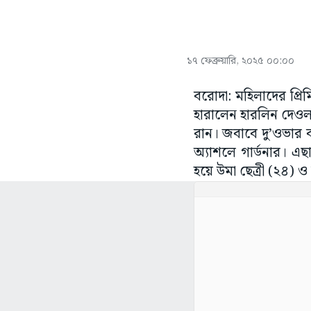
১৭ ফেব্রুয়ারি, ২০২৫ ০০:০০
বরোদা: মহিলাদের প্
হারালেন হারলিন দেওলর
রান। জবাবে দু’ওভার 
অ্যাশলে গার্ডনার। এ
হয়ে উমা ছেত্রী (২৪) ও 