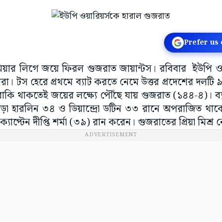
Prefer us
রিমিয়ার লিগে জয়ে ফিরল গুজরাত জায়ান্টস। রবিবার ইউপি 
া। টস হেরে প্রথমে ব্যাট করতে নেমে উত্তর প্রদেশের দলট
বাকি থাকতেই জয়ের লক্ষ্যে পৌঁছে যায় গুজরাত (১৪৪-৪)। ব্
ছাড়া হারলিন ৩৪ ও ডিয়ান্দ্রো ডটিন ৩৩ রানে অপরাজিত থাক
ক্যাপ্টেন দীপ্তি শর্মা (৩৯) রান করেন। গুজরাতের প্রিয়া মিশ্
ADVERTISEMENT