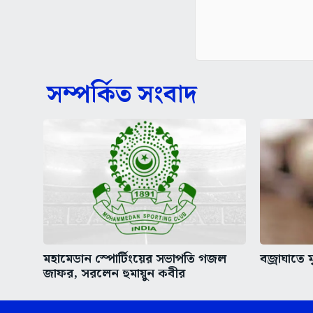
সম্পর্কিত সংবাদ
মহামেডান স্পোর্টিংয়ের সভাপতি গজল
বজ্রাঘাতে 
জাফর, সরলেন হুমায়ুন কবীর