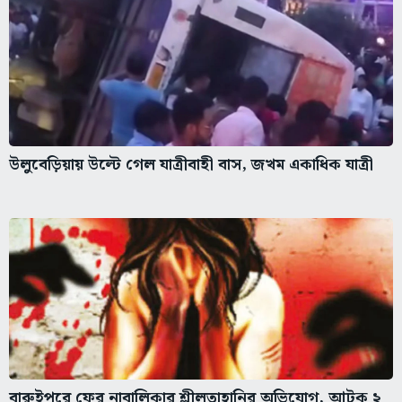
উলুবেড়িয়ায় উল্টে গেল যাত্রীবাহী বাস, জখম একাধিক যাত্রী
বারুইপুরে ফের নাবালিকার শ্লীলতাহানির অভিযোগ, আটক ২