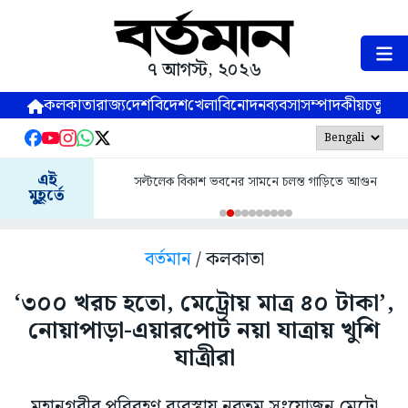
৭ আগস্ট, ২০২৬
কলকাতা
রাজ্য
দেশ
বিদেশ
খেলা
বিনোদন
ব্যবসা
সম্পাদকীয়
চতুষ্পর্ণ
এই
সল্টলেক বিকাশ ভবনের সামনে চলন্ত গাড়িতে আগুন
মুহূর্তে
বর্তমান
/ কলকাতা
‘৩০০ খরচ হতো, মেট্রোয় মাত্র ৪০ টাকা’,
নোয়াপাড়া-এয়ারপোর্ট নয়া যাত্রায় খুশি
যাত্রীরা
মহানগরীর পরিবহণ ব্যবস্থায় নবতম সংযোজন মেট্রো