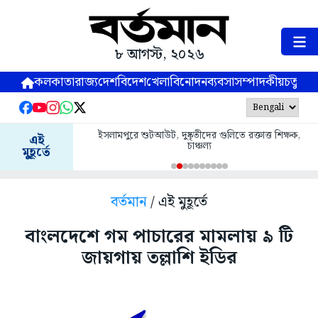
৮ আগস্ট, ২০২৬
কলকাতা
রাজ্য
দেশ
বিদেশ
খেলা
বিনোদন
ব্যবসা
সম্পাদকীয়
চতুষ্পর্ণ
ইসলামপুরে শুটআউট, দুষ্কৃতীদের গুলিতে রক্তাত্ত শিক্ষক,
এই
চাঞ্চল্য
মুহূর্তে
বর্তমান
/ এই মুহূর্তে
বাংলদেশে গম পাচারের মামলায় ৯ টি
জায়গায় তল্লাশি ইডির