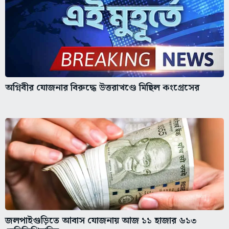
অগ্নিবীর যোজনার বিরুদ্ধে উত্তরাখণ্ডে মিছিল কংগ্রেসের
জলপাইগুড়িতে আবাস যোজনায় আজ ১১ হাজার ৬১৩