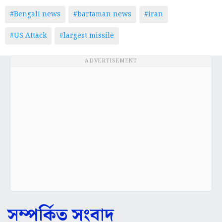
#Bengali news
#bartaman news
#iran
#US Attack
#largest missile
ADVERTISEMENT
সম্পর্কিত সংবাদ