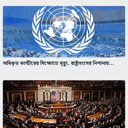
অধিকৃত কাশ্মীরের বিক্ষোভে মৃত্যু, রাষ্ট্রসংঘের নিশানায়...