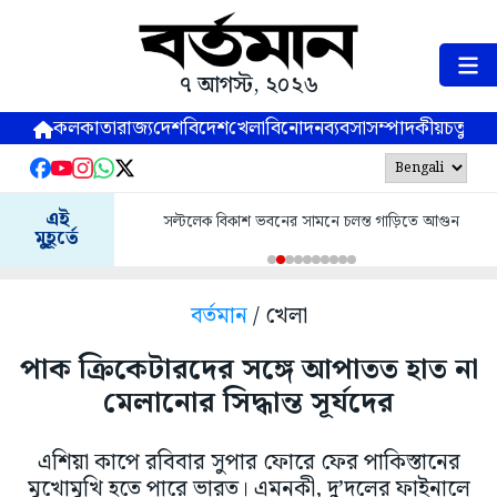
৭ আগস্ট, ২০২৬
কলকাতা
রাজ্য
দেশ
বিদেশ
খেলা
বিনোদন
ব্যবসা
সম্পাদকীয়
চতুষ্পর্ণ
এই
সল্টলেক বিকাশ ভবনের সামনে চলন্ত গাড়িতে আগুন
মুহূর্তে
বর্তমান
/ খেলা
পাক ক্রিকেটারদের সঙ্গে আপাতত হাত না
মেলানোর সিদ্ধান্ত সূর্যদের
এশিয়া কাপে রবিবার সুপার ফোরে ফের পাকিস্তানের
মুখোমুখি হতে পারে ভারত। এমনকী, দু’দলের ফাইনালে