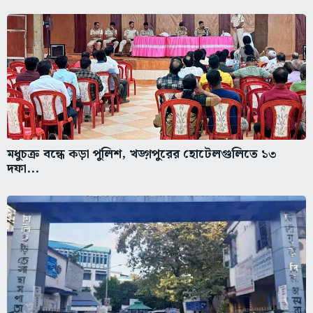
মধুচক্র বন্ধে কড়া পুলিশ, খড়্গপুরের হোটেলগুলিতে ১৩
দফা...