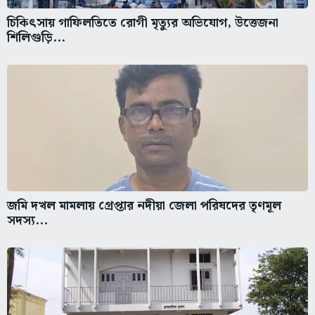
চিকিৎসায় গাফিলতিতে রোগী মৃত্যুর অভিযোগ, উত্তেজনা
শিলিগুড়ি...
জমি দখল মামলায় গ্রেপ্তার নদীয়া জেলা পরিষদের তৃণমূল
সদস্য...