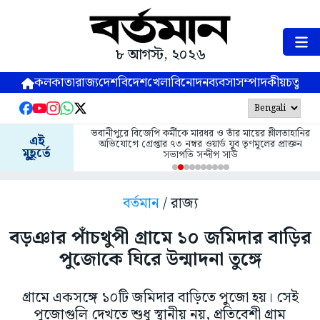
৮ আগস্ট, ২০২৬
কলকাতা
রাজ্য
দেশ
বিদেশ
খেলা
বিনোদন
ব্যবসা
সম্পাদকীয়
চতুষ্পর্ণ
ভবানীপুরে বিজেপি কর্মীকে মারধর ও তাঁর মায়ের শ্লীলতাহানির
এই
অভিযোগে গ্রেপ্তার ৭৩ নম্বর ওয়ার্ড যুব তৃণমূলের প্রাক্তন
মুহূর্তে
সভাপতি সন্দীপ সাউ
বর্তমান
/ রাজ্য
বড়ঞার পাঁচথুপী গ্রামে ১০ জমিদার বাড়ির
পুজোকে ঘিরে উন্মাদনা তুঙ্গে
গ্রামে একসঙ্গে ১০টি জমিদার বাড়িতে পুজো হয়। সেই
পুজোগুলি দেখতে শুধু স্থানীয় নয়, প্রতিবেশী গ্রাম