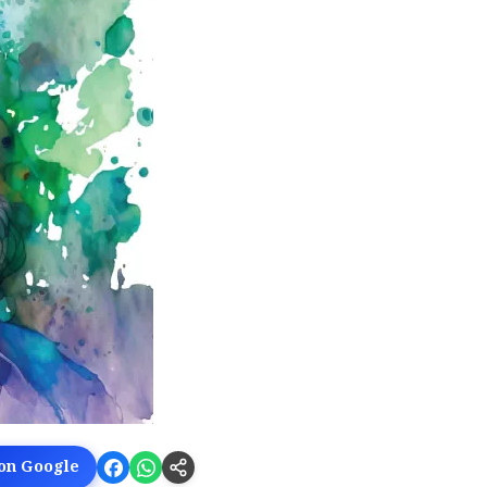
 on Google