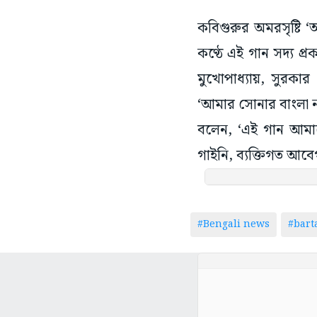
কবিগুরুর অমরসৃষ্টি 
কণ্ঠে এই গান সদ্য প্
মুখোপাধ্যায়, সুরকার
‘আমার সোনার বাংলা নত
বলেন, ‘এই গান আমাদ
গাইনি, ব্যক্তিগত আব
#Bengali news
#bar