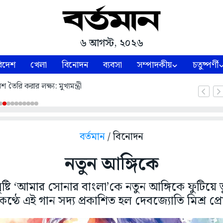
৬ আগস্ট, ২০২৬
িদেশ
খেলা
বিনোদন
ব্যবসা
সম্পাদকীয়
চতুষ্পর্ণী
শ তৈরি করার লক্ষ্য: মুখ্যমন্ত্রী
বর্তমান
/ বিনোদন
নতুন আঙ্গিকে
ষ্টি ‘আমার সোনার বাংলা’কে নতুন আঙ্গিকে ফুটিয়
 কণ্ঠে এই গান সদ্য প্রকাশিত হল দেবজ্যোতি মিশ্র