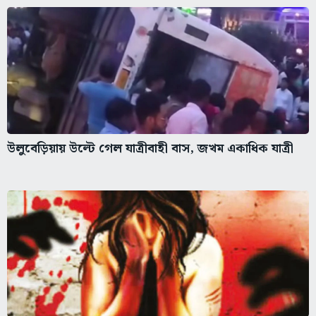
উলুবেড়িয়ায় উল্টে গেল যাত্রীবাহী বাস, জখম একাধিক যাত্রী