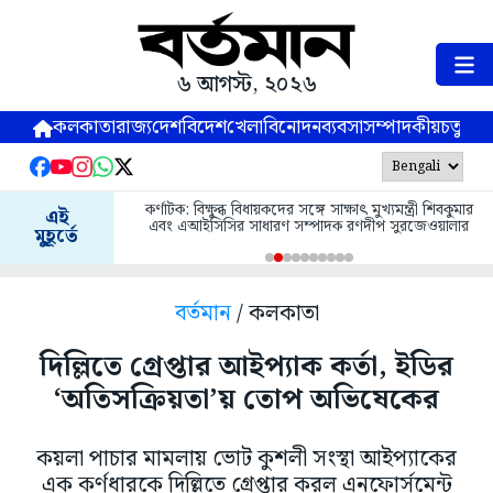
৬ আগস্ট, ২০২৬
কলকাতা
রাজ্য
দেশ
বিদেশ
খেলা
বিনোদন
ব্যবসা
সম্পাদকীয়
চতুষ্পর্ণ
কর্ণাটক: বিক্ষুব্ধ বিধায়কদের সঙ্গে সাক্ষাৎ মুখ্যমন্ত্রী শিবকুমার
এই
এবং এআইসিসির সাধারণ সম্পাদক রণদীপ সুরজেওয়ালার
মুহূর্তে
বর্তমান
/ কলকাতা
দিল্লিতে গ্রেপ্তার আইপ্যাক কর্তা, ইডির
‘অতিসক্রিয়তা’য় তোপ অভিষেকের
কয়লা পাচার মামলায় ভোট কুশলী সংস্থা আইপ্যাকের
এক কর্ণধারকে দিল্লিতে গ্রেপ্তার করল এনফোর্সমেন্ট