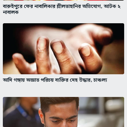
বারুইপুরে ফের নাবালিকার শ্লীলতাহানির অভিযোগ, আটক ২
নাবালক
আদি গঙ্গায় অজ্ঞাত পরিচয় ব্যক্তির দেহ উদ্ধার, চাঞ্চল্য