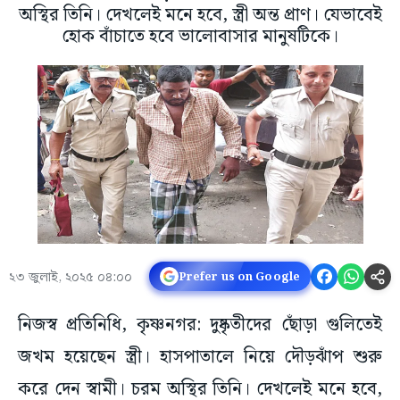
অস্থির তিনি। দেখলেই মনে হবে, স্ত্রী অন্ত প্রাণ। যেভাবেই
হোক বাঁচাতে হবে ভালোবাসার মানুষটিকে।
২৩ জুলাই, ২০২৫ ০৪:০০
Prefer us on Google
নিজস্ব প্রতিনিধি, কৃষ্ণনগর: দুষ্কৃতীদের ছোঁড়া গুলিতেই
জখম হয়েছেন স্ত্রী। হাসপাতালে নিয়ে দৌড়ঝাঁপ শুরু
করে দেন স্বামী। চরম অস্থির তিনি। দেখলেই মনে হবে,