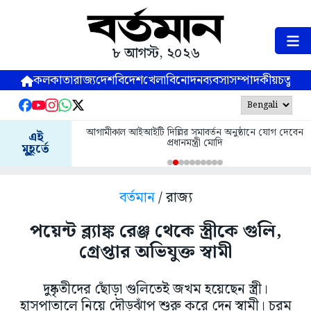
৮ আগস্ট, ২০২৬
কলকাতা
রাজ্য
দেশ
বিদেশ
খেলা
বিনোদন
ব্যবসা
সম্পাদকীয়
চতুষ্পর্ণ
আগামীকাল আইআইটি দিল্লির সমাবর্তন অনুষ্ঠানে যোগ দেবেন
এই
প্রধানমন্ত্রী মোদি
মুহূর্তে
বর্তমান
/ রাজ্য
পয়েন্ট ব্ল্যাঙ্ক রেঞ্জ থেকে স্ত্রীকে গুলি,
গ্রেপ্তার অভিযুক্ত স্বামী
দুষ্কৃতীদের ছোঁড়া গুলিতেই জখম হয়েছেন স্ত্রী।
হাসপাতালে নিয়ে দৌড়ঝাঁপ শুরু করে দেন স্বামী। চরম