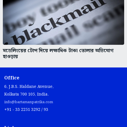
মডেলিংয়ের টোপ দিয়ে লক্ষাধিক টাকা তোলার অভিযোগ
হাওড়ায়
Office
6, J.B.S. Haldane Avenue,
Kolkata 700 105, India.
info@bartamanpatrika.com
+91 - 33 2251 3292 / 93