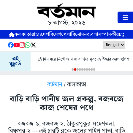
৮ আগস্ট, ২০২৬
কলকাতা
রাজ্য
দেশ
বিদেশ
খেলা
বিনোদন
ব্যবসা
সম্পাদকীয়
চতুষ্পর্ণ
এই
দুই দিন ধরে নিখোঁজ থাকা ব্যক্তির মৃতদেহ উদ্ধার করল পুলিশ
মুহূর্তে
বর্তমান
/ কলকাতা
বাড়ি বাড়ি পানীয় জল প্রকল্প, বজবজে
কাজ শেষের পথে
বজবজ-১, বজবজ-২, ঠাকুরপুকুর-মহেশতলা,
বিষ্ণুপুর-২ — এই চারটি ব্লকে জলের পাইপ পাতা, বাড়ি