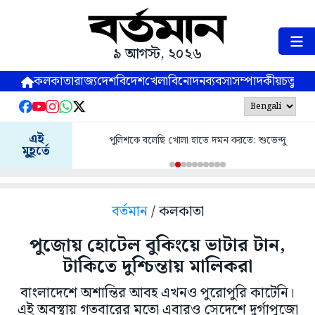
৯ আগস্ট, ২০২৬
কলকাতা
রাজ্য
দেশ
বিদেশ
খেলা
বিনোদন
ব্যবসা
সম্পাদকীয়
চতুষ্পর্ণ
এই
পুলিশকে বলেছি খোলা হাতে দমন করতে: শুভেন্দু
মুহূর্তে
বর্তমান
/ কলকাতা
পুজোয় হোটেল বুকিংয়ে ভাটার টান,
টাকিতে দুশ্চিন্তায় মালিকরা
বাংলাদেশে অশান্তির আবহ এখনও পুরোপুরি কাটেনি।
এই অবস্থায় গতবারের মতো এবারও সেদেশে দুর্গাপুজো