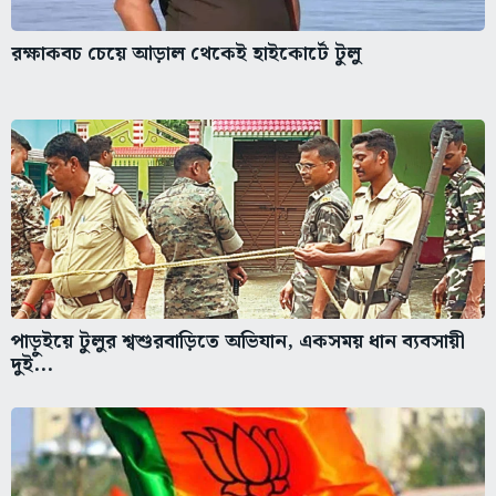
রক্ষাকবচ চেয়ে আড়াল থেকেই হাইকোর্টে টুলু
পাড়ুইয়ে টুলুর শ্বশুরবাড়িতে অভিযান, একসময় ধান ব্যবসায়ী
দুই...