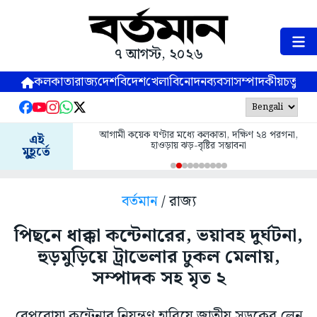
৭ আগস্ট, ২০২৬
কলকাতা
রাজ্য
দেশ
বিদেশ
খেলা
বিনোদন
ব্যবসা
সম্পাদকীয়
চতুষ্পর্ণ
আগামী কয়েক ঘণ্টার মধ্যে কলকাতা, দক্ষিণ ২৪ পরগনা,
এই
হাওড়ায় ঝড়-বৃষ্টির সম্ভাবনা
মুহূর্তে
বর্তমান
/ রাজ্য
পিছনে ধাক্কা কন্টেনারের, ভয়াবহ দুর্ঘটনা,
হুড়মুড়িয়ে ট্রাভেলার ঢুকল মেলায়,
সম্পাদক সহ মৃত ২
বেপরোয়া কন্টেনার নিয়ন্ত্রণ হারিয়ে জাতীয় সড়কের লেন