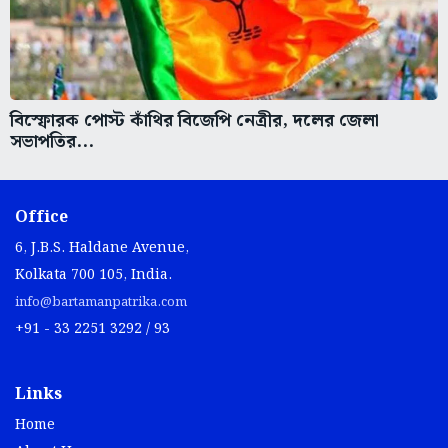
বিস্ফোরক পোস্ট কাঁথির বিজেপি নেত্রীর, দলের জেলা
সভাপতির...
Office
6, J.B.S. Haldane Avenue,
Kolkata 700 105, India.
info@bartamanpatrika.com
+91 - 33 2251 3292 / 93
Links
Home