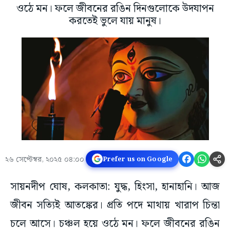
ওঠে মন। ফলে জীবনের রঙিন দিনগুলোকে উদযাপন
করতেই ভুলে যায় মানুষ।
২৬ সেপ্টেম্বর, ২০২৫ ০৪:০০
Prefer us on Google
সায়নদীপ ঘোষ, কলকাতা: যুদ্ধ, হিংসা, হানাহানি। আজ
জীবন সত্যিই আতঙ্কের। প্রতি পদে মাথায় খারাপ চিন্তা
চলে আসে। চঞ্চল হয়ে ওঠে মন। ফলে জীবনের রঙিন