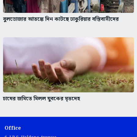
বুলডোজার আতঙ্কে দিন কাটছে ঢাকুরিয়ার বস্তিবাসীদের
চাষের জমিতে মিলল যুবকের মৃতদেহ
Office