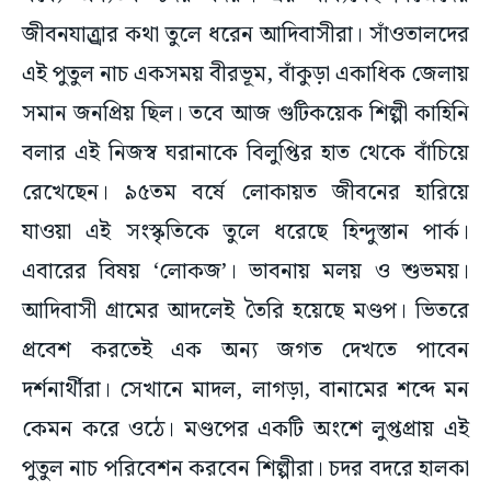
জীবনযাত্র্রার কথা তুলে ধরেন আদিবাসীরা। সাঁওতালদের
এই পুতুল নাচ একসময় বীরভূম, বাঁকুড়া একাধিক জেলায়
সমান জনপ্রিয় ছিল। তবে আজ গুটিকয়েক শিল্পী কাহিনি
বলার এই নিজস্ব ঘরানাকে বিলুপ্তির হাত থেকে বাঁচিয়ে
রেখেছেন। ৯৫তম বর্ষে লোকায়ত জীবনের হারিয়ে
যাওয়া এই সংস্কৃতিকে তুলে ধরেছে হিন্দুস্তান পার্ক।
এবারের বিষয় ‘লোকজ’। ভাবনায় মলয় ও শুভময়।
আদিবাসী গ্রামের আদলেই তৈরি হয়েছে মণ্ডপ। ভিতরে
প্রবেশ করতেই এক অন্য জগত দেখতে পাবেন
দর্শনার্থীরা। সেখানে মাদল, লাগড়া, বানামের শব্দে মন
কেমন করে ওঠে। মণ্ডপের একটি অংশে লুপ্তপ্রায় এই
পুতুল নাচ পরিবেশন করবেন শিল্পীরা। চদর বদরে হালকা