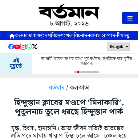
৮ আগস্ট, ২০২৬
কলকাতা
রাজ্য
দেশ
বিদেশ
খেলা
বিনোদন
ব্যবসা
সম্পাদকীয়
চতুষ্পর্ণ
আগামী কয়েক ঘণ্টার মধ্যে পূর্ব বর্ধমান, হুগলিতে ঝড়-বৃষ্টির
এই
সম্ভাবনা
মুহূর্তে
বর্তমান
/ কলকাতা
হিন্দুস্তান ক্লাবের মণ্ডপে ‘মিনাকারি’,
পুতুলনাচ তুলে ধরছে হিন্দুস্তান পার্ক
যুদ্ধ, হিংসা, হানাহানি। আজ জীবন সত্যিই আতঙ্কের।
প্রতি পদে মাথায় খারাপ চিন্তা চলে আসে। চঞ্চল হয়ে