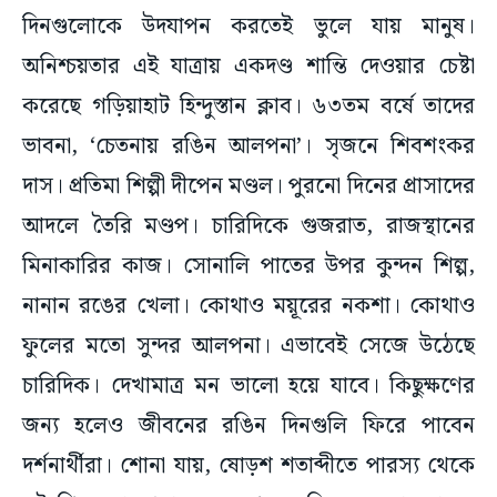
দিনগুলোকে উদযাপন করতেই ভুলে যায় মানুষ।
অনিশ্চয়তার এই যাত্রায় একদণ্ড শান্তি দেওয়ার চেষ্টা
করেছে গড়িয়াহাট হিন্দুস্তান ক্লাব। ৬৩তম বর্ষে তাদের
ভাবনা, ‘চেতনায় রঙিন আলপনা’। সৃজনে শিবশংকর
দাস। প্রতিমা শিল্পী দীপেন মণ্ডল। পুরনো দিনের প্রাসাদের
আদলে তৈরি মণ্ডপ। চারিদিকে গুজরাত, রাজস্থানের
মিনাকারির কাজ। সোনালি পাতের উপর কুন্দন শিল্প,
নানান রঙের খেলা। কোথাও ময়ূরের নকশা। কোথাও
ফুলের মতো সুন্দর আলপনা। এভাবেই সেজে উঠেছে
চারিদিক। দেখামাত্র মন ভালো হয়ে যাবে। কিছুক্ষণের
জন্য হলেও জীবনের রঙিন দিনগুলি ফিরে পাবেন
দর্শনার্থীরা। শোনা যায়, ষোড়শ শতাব্দীতে পারস্য থেকে