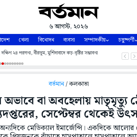
৬ আগস্ট, ২০২৬
িদেশ
খেলা
বিনোদন
ব্যবসা
সম্পাদকীয়
চতুষ্পর্ণী
্ষিণ ২৪ পরগনা, বীরভূম, মুর্শিদাবাদে ঝড়-বৃষ্টির সম্ভাবনা
বর্তমান
/ কলকাতা
ভাবে বা অবহেলায় মাতৃমৃত্যু 
াস্থ্যদপ্তরের, সেপ্টেম্বর থেকেই 
্যদিকে মেডিক্যাল ইমার্জেন্সি। একদিকে আলোর রো
ে প্রিয়জনকে বাঁচাতে হাসপাতালে হাসপাতালে অ্যাম্ব