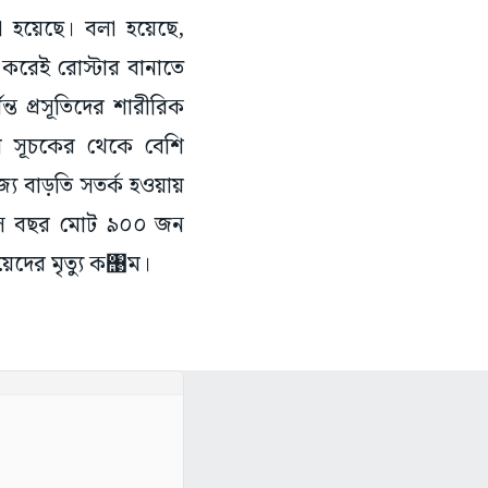
ত করেই রোস্টার বানাতে
্ত প্রসূতিদের শারীরিক
য় সূচকের থেকে বেশি
জ্য বাড়তি সতর্ক হওয়ায়
০। সে বছর মোট ৯০০ জন
য়েদের মৃত্যু ক঩ম।