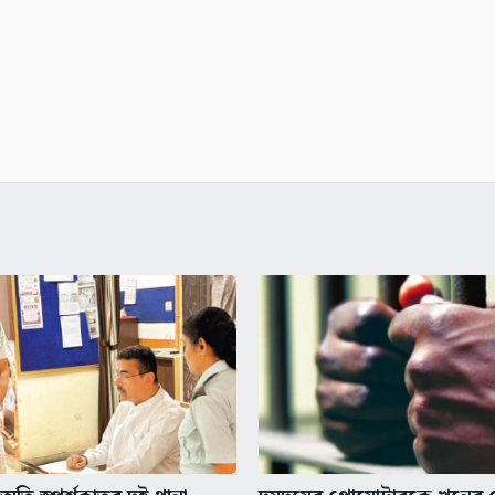
তি স্পর্শকাতর দুই থানা
দমদমের প্রোমোটারকে খুনের চে
্যমন্ত্রীর,...
ধৃতের পুলিশ হেপাজত, অধরা..