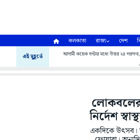
কলকাতা
রাজ্য
দেশ
ব
আগামী কয়েক ঘণ্টার মধ্যে উত্তর ২৪ পরগনা, দক
এই মুহূর্তে
লোকবলের অ
নির্দেশ স্ব
একদিকে উৎসব। অন
ফোয়ারা। অন্যদিক