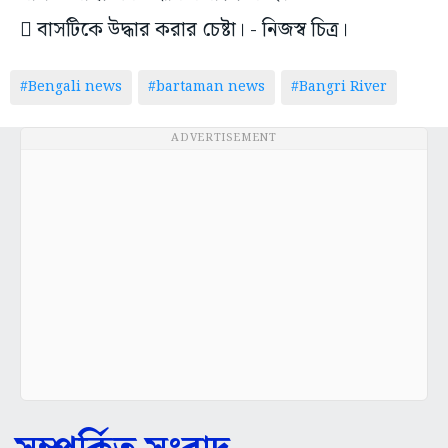
 বাসটিকে উদ্ধার করার চেষ্টা। - নিজস্ব চিত্র।
#Bengali news
#bartaman news
#Bangri River
ADVERTISEMENT