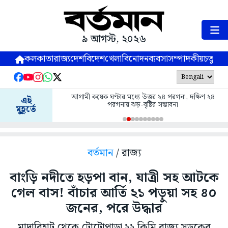
৯ আগস্ট, ২০২৬
কলকাতা
রাজ্য
দেশ
বিদেশ
খেলা
বিনোদন
ব্যবসা
সম্পাদকীয়
চতুষ্পর্ণ
আগামী কয়েক ঘণ্টার মধ্যে উত্তর ২৪ পরগনা, দক্ষিণ ২৪
এই
পরগনায় ঝড়-বৃষ্টির সম্ভাবনা
মুহূর্তে
বর্তমান
/ রাজ্য
বাংড়ি নদীতে হড়পা বান, যাত্রী সহ আটকে
গেল বাস! বাঁচার আর্তি ২১ পড়ুয়া সহ ৪০
জনের, পরে উদ্ধার
মাদারিহাট থেকে টোটোপাড়া ২২ কিমি রাজ্য সড়কের