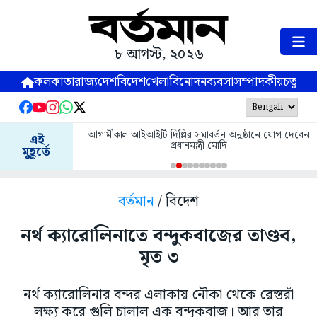
৮ আগস্ট, ২০২৬
কলকাতা
রাজ্য
দেশ
বিদেশ
খেলা
বিনোদন
ব্যবসা
সম্পাদকীয়
চতুষ্পর্ণ
আগামীকাল আইআইটি দিল্লির সমাবর্তন অনুষ্ঠানে যোগ দেবেন
এই
প্রধানমন্ত্রী মোদি
মুহূর্তে
বর্তমান
/ বিদেশ
নর্থ ক্যারোলিনাতে বন্দুকবাজের তাণ্ডব,
মৃত ৩
নর্থ ক্যারোলিনার বন্দর এলাকায় নৌকা থেকে রেস্তরাঁ
লক্ষ্য করে গুলি চালাল এক বন্দুকবাজ। আর তার