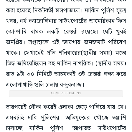
হয়েছে কমপক্ষে তিনজনের। জখম ৪। জখমদের ভর্তি
করা হয়েছে নিকটবর্তী হাসপাতালে। মার্কিন পুলিশ সূত্রে
খবর, নর্থ ক্যারোলিনার সাউথপোর্টের আমেরিকান ফিস
কোম্পানি নামক একটি রেস্তরাঁ রয়েছে। যেটি খুবই
জনপ্রিয়। সপ্তাহান্তে ওই জায়গায় জমজমাট পরিবেশ
থাকে। সেখানেই প্রতি শনিবারের(স্থানীয় সময়) মতো
ভিড় জমিয়েছিলেন বহু মার্কিন নাগরিক। (স্থানীয় সময়)
রাত ৯টা ৩০ মিনিটে আচমকাই ওই রেস্তরাঁ লক্ষ্য করে
এলোপাথাড়ি গুলি চালায় বন্দুকবাজ।
ADVERTISEMENT
তারপরেই নৌকা করেই এলাকা ছেড়ে পালিয়ে যায় সে।
এমনটাই দাবি পুলিশের। অভিযুক্তের খোঁজে তল্লাশি
চালাচ্ছে মার্কিন পুলিশ। আপাতত সাউথপোর্টের