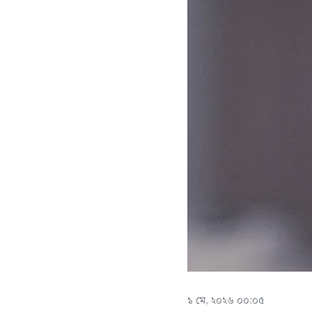
১ মে, ২০২৬ ০০:০৫