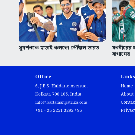
সুদর্শনকে ছাড়াই কলম্বো পৌঁছাল ভারত
মনবীরের হ
বাগানের
Office
Links
6, J.B.S. Haldane Avenue,
Home
Kolkata 700 105, India.
About
Contac
info@bartamanpatrika.com
+91 - 33 2251 3292 / 93
Privac