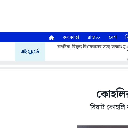
কলকাতা
রাজ্য
দেশ
ব
কর্ণাটক: বিক্ষুব্ধ বিধায়কদের সঙ্গে সাক্ষাৎ
এই মুহূর্তে
কোহলির
বিরাট কোহলি 