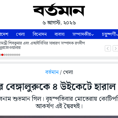
৬ আগস্ট, ২০২৬
িদেশ
খেলা
বিনোদন
ব্যবসা
সম্পাদকীয়
চতুষ্পর্ণী
 মুখ্যমন্ত্রী শিবকুমার এবং এআইসিসির সাধারণ সম্পাদক রণদীপ
সুরজেওয়ালার
বর্তমান
/ খেলা
 বেঙ্গালুরুকে ৪ উইকেটে হারাল
বনাম শুভমান গিল। বৃহস্পতিবার মোতেরায় কোটিপতি
আকর্ষণ এই দ্বৈরথই।