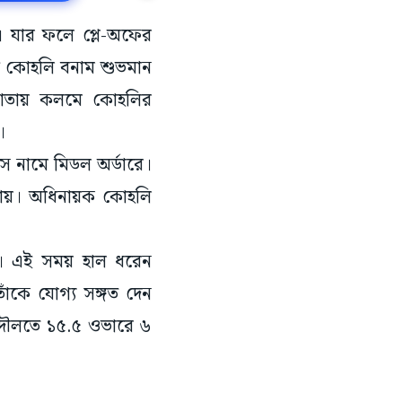
জয়। যার ফলে প্লে-অফের
াট কোহলি বনাম শুভমান
 খাতায় কলমে কোহলির
।
স নামে মিডল অর্ডারে।
 যায়। অধিনায়ক কোহলি
াত। এই সময় হাল ধরেন
ঁকে যোগ্য সঙ্গত দেন
 দৌলতে ১৫.৫ ওভারে ৬