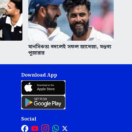
মানসিকতা বদলেই সফল জাদেজা, মন্তব্য
পূজারার
Download App
Social