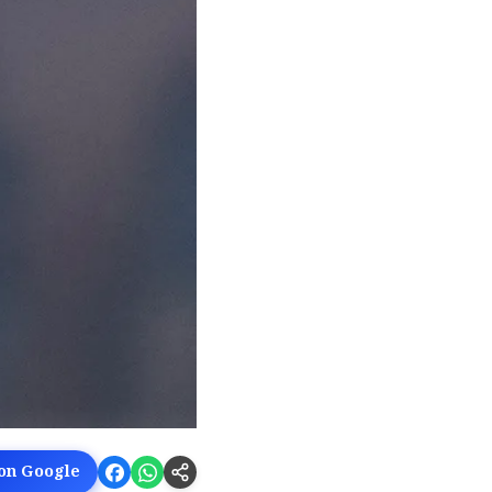
 on Google