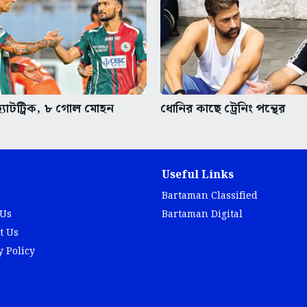
্যাটট্রিক, ৮ গোল মোহন
ধোনির কাছে ট্রেনিং পন্থের
Useful Links
Bartaman Classified
 Us
Bartaman Digital
t Us
y Policy