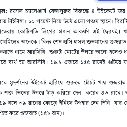
িল:
রয়্যাল চ্যালেঞ্জার্স বেঙ্গালুরুর বিরুদ্ধে ৪ উইকেটে 
ত টাইটান্স। ১০ পয়েন্ট নিয়ে উঠে এলো পঞ্চম স্থানে। বির
মোতেরায় কোটিপতি লিগের প্রধান আকর্ষণ এই দ্বৈরথই।
রেখেছিলেন অনেকে। কিন্তু শেষ হাসি হাসল শুভমানের গুজরাত
াট করতে নামে আরসিবি। শুরুটা মোটের উপরে ভালো হলেও ধ
তে ব্যর্থ হয় আরসিবি। ১৯.২ ওভারে ১৫৫ রানেই গুটিয়ে
নেমে সুদর্শনের উইকেট হারিয়ে শুরুতে হোঁচট খায় গুজর
শক্ত ভিতের উপরে দাঁড় করিয়ে দেন। করেন ৪৩ রানে। তা
ে ১৯ বলে ৩৯ রানের ঝোড়ো ইনিংস উপহার দেন তিনি। যার
্চিত করে গুজরাত (১৫৮ রান)।