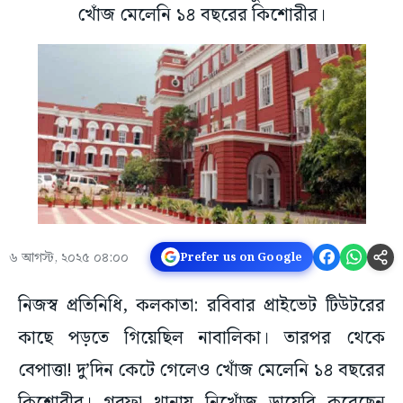
খোঁজ মেলেনি ১৪ বছরের কিশোরীর।
৬ আগস্ট, ২০২৫ ০৪:০০
Prefer us on Google
নিজস্ব প্রতিনিধি, কলকাতা: রবিবার প্রাইভেট টিউটরের
কাছে পড়তে গিয়েছিল নাবালিকা। তারপর থেকে
বেপাত্তা! দু’দিন কেটে গেলেও খোঁজ মেলেনি ১৪ বছরের