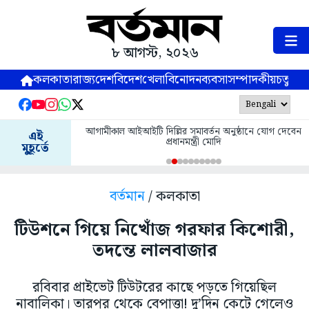
৮ আগস্ট, ২০২৬
কলকাতা
রাজ্য
দেশ
বিদেশ
খেলা
বিনোদন
ব্যবসা
সম্পাদকীয়
চতুষ্পর্ণ
আগামীকাল আইআইটি দিল্লির সমাবর্তন অনুষ্ঠানে যোগ দেবেন
এই
প্রধানমন্ত্রী মোদি
মুহূর্তে
বর্তমান
/ কলকাতা
টিউশনে গিয়ে নিখোঁজ গরফার কিশোরী,
তদন্তে লালবাজার
রবিবার প্রাইভেট টিউটরের কাছে পড়তে গিয়েছিল
নাবালিকা। তারপর থেকে বেপাত্তা! দু’দিন কেটে গেলেও