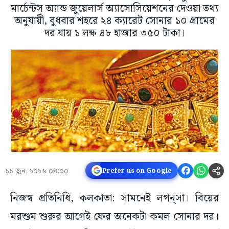
মার্চেন্টস অ্যান্ড জুয়েলার্স অ্যাসোসিয়েশনের দেওয়া তথ্য
অনুযায়ী, বুধবার শহরে ২৪ ক্যারেট সোনার ১০ গ্রামের
দর যায় ১ লক্ষ ৪৮ হাজার ৩৫০ টাকা।
১১ জুন, ২০২৬ ০৪:০০
Prefer us on Google
নিজস্ব প্রতিনিধি, কলকাতা: সামনেই লগন্‌সা। বিয়ের
মরশুম শুরুর আগেই ফের অনেকটা কমল সোনার দর।