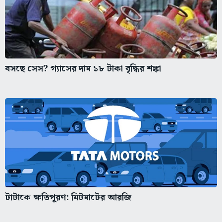
বসছে সেস? গ্যাসের দাম ১৮ টাকা বৃদ্ধির শঙ্কা
টাটাকে ক্ষতিপূরণ: মিটমাটের আরজি