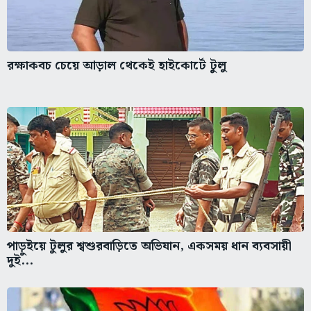
রক্ষাকবচ চেয়ে আড়াল থেকেই হাইকোর্টে টুলু
পাড়ুইয়ে টুলুর শ্বশুরবাড়িতে অভিযান, একসময় ধান ব্যবসায়ী
দুই...