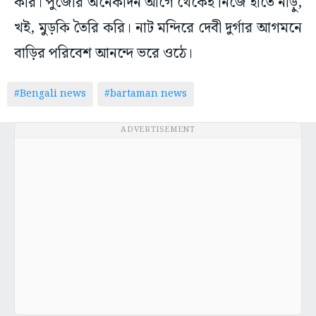
করি। পুজোর অনেকদিন আগে থেকেই নিজে হাতে নাড়ু,
খই, মুড়কি তৈরি করি। নাট মন্দিরে দেবী দুর্গার আগমনে
বাড়ির পরিবেশ আনন্দে ভরে ওঠে।
#Bengali news
#bartaman news
ADVERTISEMENT