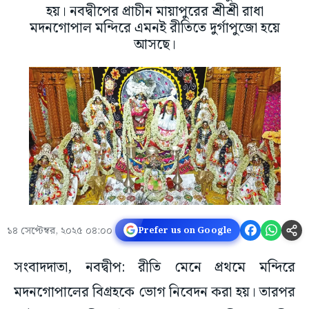
হয়। নবদ্বীপের প্রাচীন মায়াপুরের শ্রীশ্রী রাধা
মদনগোপাল মন্দিরে এমনই রীতিতে দুর্গাপুজো হয়ে
আসছে।
১৪ সেপ্টেম্বর, ২০২৫ ০৪:০০
Prefer us on Google
সংবাদদাতা, নবদ্বীপ: রীতি মেনে প্রথমে মন্দিরে
মদনগোপালের বিগ্রহকে ভোগ নিবেদন করা হয়। তারপর