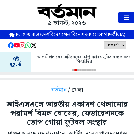
৯ আগস্ট, ২০২৬
কলকাতা
রাজ্য
দেশ
বিদেশ
খেলা
বিনোদন
ব্যবসা
সম্পাদকীয়
চতুষ্পর্ণ
আগামীকাল ফের অভিষেকের আপ্ত সহায়ক সুমিত রায়কে তলব
এই
সিআইডির
মুহূর্তে
বর্তমান
/ খেলা
আইএসএলে ভারতীয় একাদশ খেলানোর
পরামর্শ বিমল ঘোষের, ফেডারেশনকে
তোপ গোয়া ফুটবল সংস্থার
আগুন জ্বলছে ফেডারেশনে। জাতীয় দলের পারফরম্যান্স