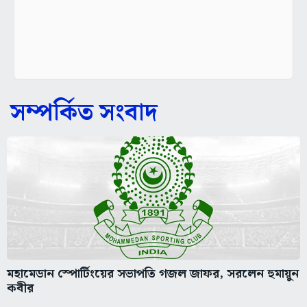
সম্পর্কিত সংবাদ
মহামেডান স্পোর্টিংয়ের সভাপতি গজল জাফর, সরলেন হুমায়ুন
কবীর